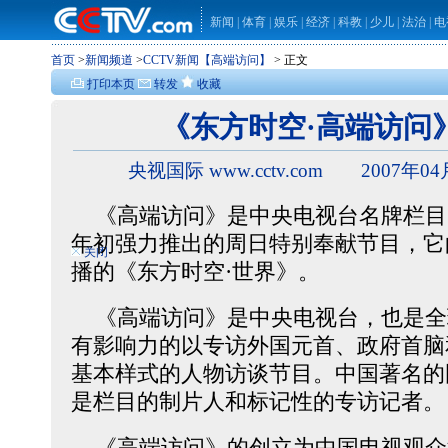
新闻
|
体育
|
娱乐
|
经济
|
科教
|
少儿
|
法治
|
电
首页
>
新闻频道
>
CCTV新闻【高端访问】
> 正文
打印本页
转发
收藏
《东方时空·高端访问
央视国际 www.cctv.com 2007年04
《高端访问》是中央电视台名牌栏目《
年初强力推出的周日特别奉献节目，它的前
关闭
播的《东方时空·世界》。
《高端访问》是中央电视台，也是全
有影响力的以专访外国元首、政府首脑
基本样式的人物访谈节目。中国著名的
是栏目的制片人和标记性的专访记者。
《高端访问》的创立为中国电视观众