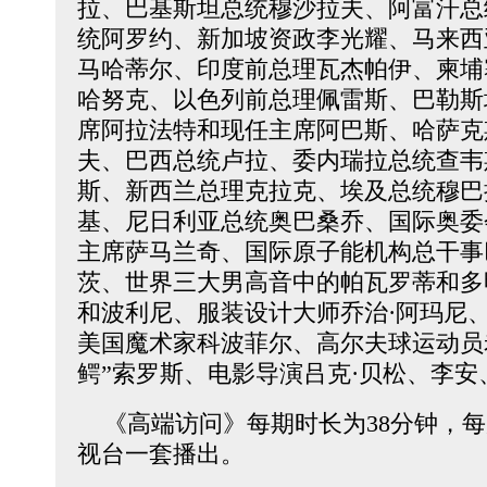
拉、巴基斯坦总统穆沙拉夫、阿富汗总
统阿罗约、新加坡资政李光耀、马来西
马哈蒂尔、印度前总理瓦杰帕伊、柬埔
哈努克、以色列前总理佩雷斯、巴勒斯
席阿拉法特和现任主席阿巴斯、哈萨克
夫、巴西总统卢拉、委内瑞拉总统查韦
斯、新西兰总理克拉克、埃及总统穆巴
基、尼日利亚总统奥巴桑乔、国际奥委
主席萨马兰奇、国际原子能机构总干事
茨、世界三大男高音中的帕瓦罗蒂和多
和波利尼、服装设计大师乔治·阿玛尼
美国魔术家科波菲尔、高尔夫球运动员
鳄”索罗斯、电影导演吕克·贝松、李安
《高端访问》每期时长为38分钟，每周
视台一套播出。