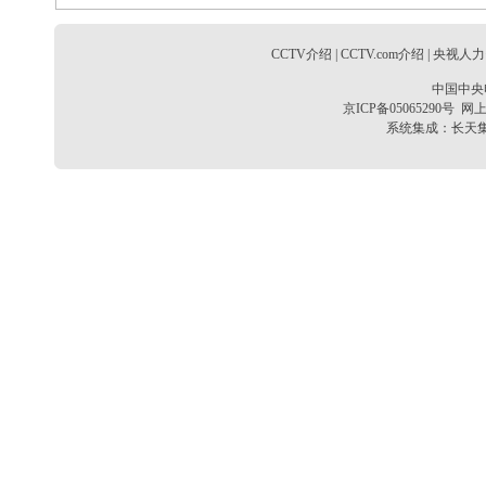
CCTV介绍
|
CCTV.com介绍
|
央视人力
中国中央
京ICP备05065290号
网上
系统集成：
长天