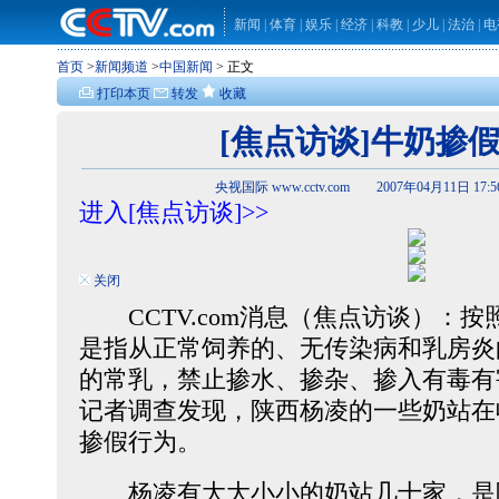
新闻
|
体育
|
娱乐
|
经济
|
科教
|
少儿
|
法治
|
电
首页
>
新闻频道
>
中国新闻
> 正文
打印本页
转发
收藏
[焦点访谈]牛奶掺
央视国际 www.cctv.com 2007年04月11日 17:
进入[焦点访谈]>>
关闭
CCTV.com消息（焦点访谈）：按
是指从正常饲养的、无传染病和乳房炎
的常乳，禁止掺水、掺杂、掺入有毒有
记者调查发现，陕西杨凌的一些奶站在
掺假行为。
杨凌有大大小小的奶站几十家，是