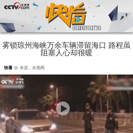
雾锁琼州海峡万余车辆滞留海口 路程虽
阻塞人心却很暖
快看
来源：央视网