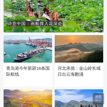
诗意中国：画船撑入花深处
青岛港今年新辟16条国
河北承德：金山岭长城
际航线
日出云海翻涌