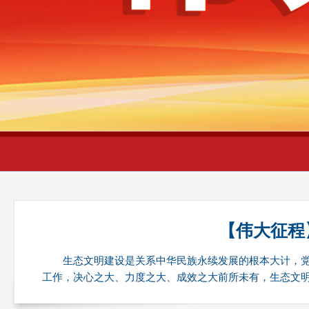
财经
教育
乡村振兴
生态环境
一带一路
央
大国智造
大国展会
大国保险
云顶对话
云起
CCTV.节目官网
直播
节目单
栏目
片库
热
【伟大征程
生态文明建设是关系中华民族永续发展的根本大计，
工作，决心之大、力度之大、成效之大前所未有，生态文