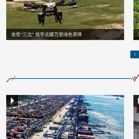
攻坚“三北” 筑牢北疆万里绿色屏障
1