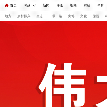
首页
时政
新闻
评论
视频
财经
体育
人民领袖习近平
直播
海外频道
片库
iPanda
栏目大全
联播+
English
中国领导人
节目单
Монгол
听音
央视快评
微视频
习式妙语
主持人
地方
乡村振兴
生态
一带一路
央博
文化
旅游
总台春晚
网络春晚
共产党员网
秧纪录
纪录片
新闻
国内
国际
评论
经济
军事
科技
人民领袖习近平
联播+
热解读
天天学习
习式妙
视频
小央视频
小央直播
直播中国
熊猫频道
现场
前线
比划
快看
蓝海中国
新兵请入列
体育
直播
竞猜
2026年世界杯
2026年冬奥会
VIP会员
CCTV奥林匹克频道
生活体育大会
体育江