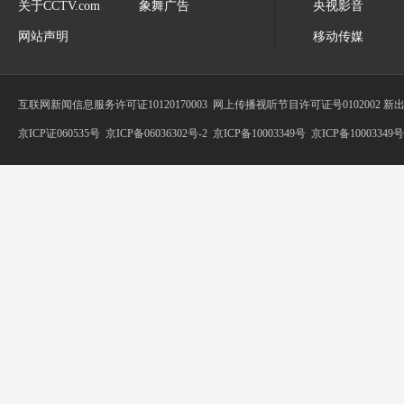
关于CCTV.com
象舞广告
央视影音
网站声明
移动传媒
互联网新闻信息服务许可证10120170003
网上传播视听节目许可证号0102002 新
京ICP证060535号
京ICP备06036302号-2
京ICP备10003349号
京ICP备10003349号