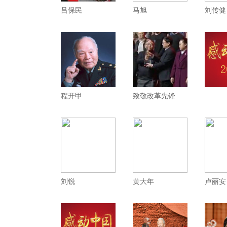
吕保民
马旭
刘传健
程开甲
致敬改革先锋
刘锐
黄大年
卢丽安