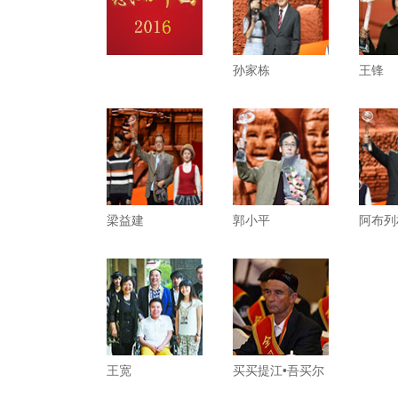
孙家栋
王锋
梁益建
郭小平
阿布列
王宽
买买提江•吾买尔