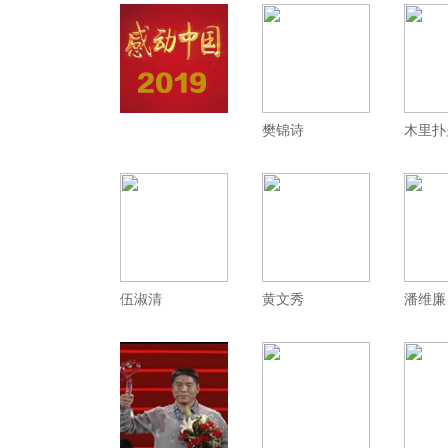
樊锦诗
木里扑
伍淑清
黄文秀
潘维廉