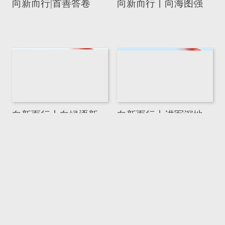
向新而行|首善答卷
向新而行丨向海图强
向新而行丨向绿逐新
向新而行丨进军深地
向新而行丨产业更新
理响中国·深改进行
时：营商环境“法治护
航”