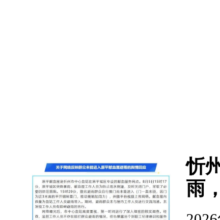
忻
雨
202