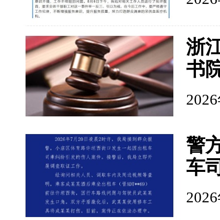
浙
书
202
警
车
202