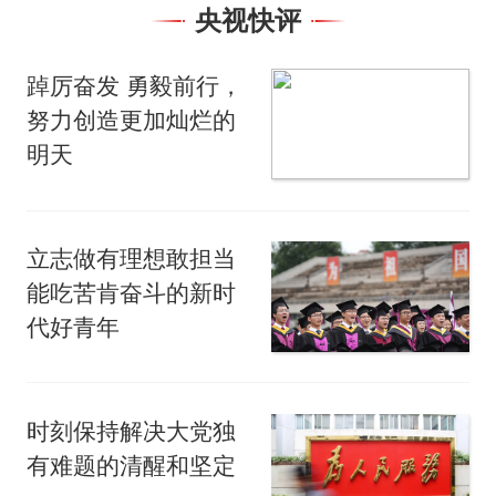
央视快评
踔厉奋发 勇毅前行，
努力创造更加灿烂的
明天
立志做有理想敢担当
能吃苦肯奋斗的新时
代好青年
时刻保持解决大党独
有难题的清醒和坚定