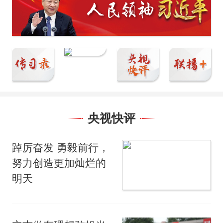
央视快评
踔厉奋发 勇毅前行，
努力创造更加灿烂的
明天