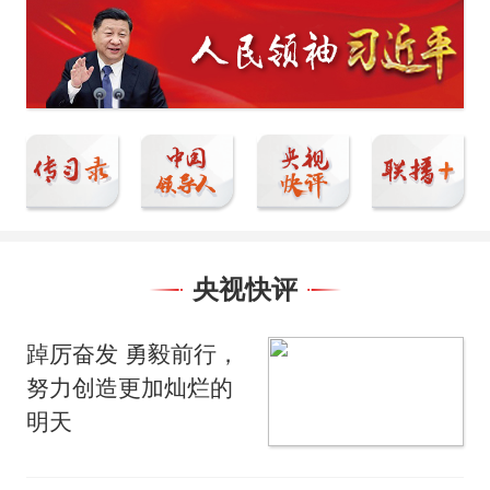
央视快评
踔厉奋发 勇毅前行，
努力创造更加灿烂的
明天