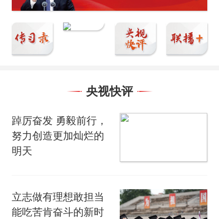
央视快评
踔厉奋发 勇毅前行，
努力创造更加灿烂的
明天
立志做有理想敢担当
能吃苦肯奋斗的新时