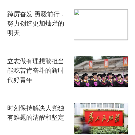
踔厉奋发 勇毅前行，
努力创造更加灿烂的
明天
立志做有理想敢担当
能吃苦肯奋斗的新时
代好青年
时刻保持解决大党独
有难题的清醒和坚定