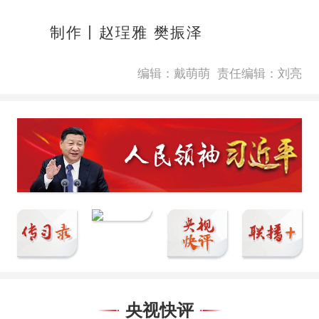
制作丨赵珵雅 樊振泽
编辑：戴萌萌
责任编辑：刘亮
央视快评