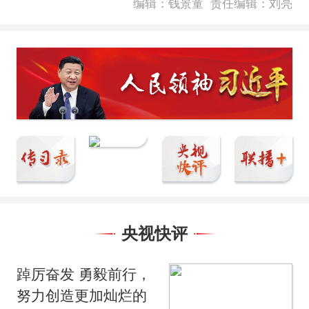
编辑：钱景童
责任编辑：刘亮
央视快评
踔厉奋发 勇毅前行，
努力创造更加灿烂的