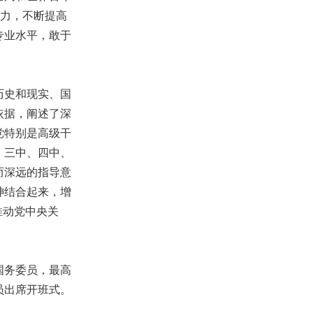
行力，不断提高
专业水平，敢于
历史和现实、国
依据，阐述了深
党特别是高级干
、三中、四中、
而深远的指导意
神结合起来，增
推动党中央关
国务委员，最高
员出席开班式。