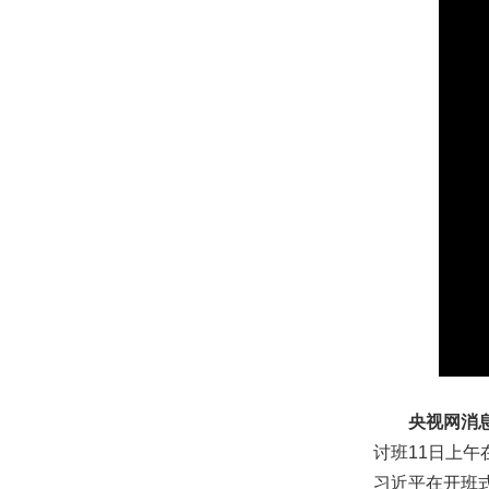
加
载
完
成
:
0%
央视网消
讨班11日上
习近平在开班