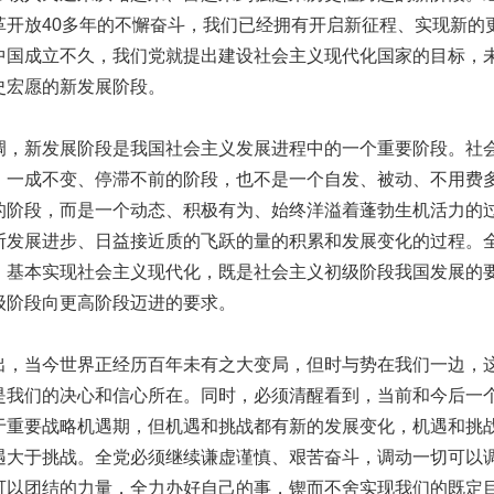
革开放40多年的不懈奋斗，我们已经拥有开启新征程、实现新的
中国成立不久，我们党就提出建设社会主义现代化国家的目标，未
史宏愿的新发展阶段。
新发展阶段是我国社会主义发展进程中的一个重要阶段。社
、一成不变、停滞不前的阶段，也不是一个自发、被动、不用费
的阶段，而是一个动态、积极有为、始终洋溢着蓬勃生机活力的
断发展进步、日益接近质的飞跃的量的积累和发展变化的过程。
、基本实现社会主义现代化，既是社会主义初级阶段我国发展的
级阶段向更高阶段迈进的要求。
当今世界正经历百年未有之大变局，但时与势在我们一边，
是我们的决心和信心所在。同时，必须清醒看到，当前和今后一
于重要战略机遇期，但机遇和挑战都有新的发展变化，机遇和挑
遇大于挑战。全党必须继续谦虚谨慎、艰苦奋斗，调动一切可以
可以团结的力量，全力办好自己的事，锲而不舍实现我们的既定