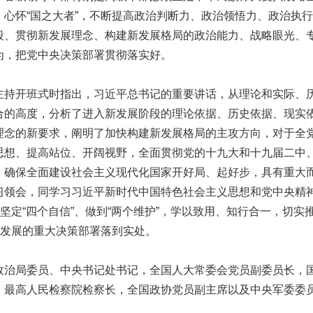
，心怀“国之大者”，不断提高政治判断力、政治领悟力、政治执
段、贯彻新发展理念、构建新发展格局的政治能力、战略眼光、
为，把党中央决策部署贯彻落实好。
开班式时指出，习近平总书记的重要讲话，从理论和实际、
合的高度，分析了进入新发展阶段的理论依据、历史依据、现实
理念的新要求，阐明了加快构建新发展格局的主攻方向，对于全
思想、提高站位、开阔视野，全面贯彻党的十九大和十九届二中
，确保全面建设社会主义现代化国家开好局、起好步，具有重大
习领会，同学习习近平新时代中国特色社会主义思想和党中央精
、坚定“四个自信”、做到“两个维护”，学以致用、知行合一，切实
期发展的重大决策部署落到实处。
局委员、中央书记处书记，全国人大常委会党员副委员长，
，最高人民检察院检察长，全国政协党员副主席以及中央军委委