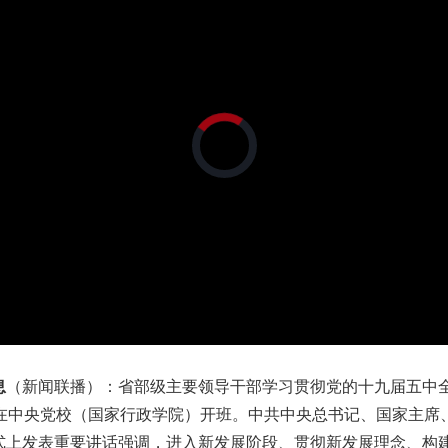
正
在
加
载
视
频
播
放
器。
/
画
静
质
音
(m)
息
（新闻联播）：省部级主要领导干部学习贯彻党的十九届五中
午在中央党校（国家行政学院）开班。中共中央总书记、国家主席
式上发表重要讲话强调，进入新发展阶段、贯彻新发展理念、构