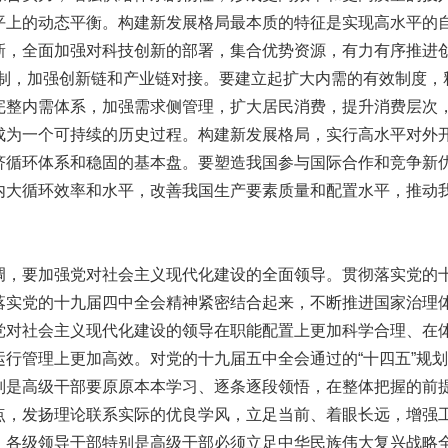
平上的动态平衡。构建新发展格局最本质的特征是实现高水平的
新，全面加强对科技创新的部署，集合优势资源，有力有序推进创
机制，加强创新链和产业链对接。要建立起扩大内需的有效制度，
完整内需体系，加强需求侧管理，扩大居民消费，提升消费层次
成为一个可持续的历史过程。构建新发展格局，实行高水平对外
济循环体系和稳固的基本盘。要塑造我国参与国际合作和竞争新
内大循环效率和水平，改善我国生产要素质量和配置水平，推动
要加强党对社会主义现代化建设的全面领导。贯彻落实党的
落实党的十九届四中全会精神紧密结合起来，不断推进国家治理
党对社会主义现代化建设的领导在职能配置上更加科学合理、在
运行管理上更加高效。对党的十九届五中全会通过的“十四五”规
别是高级干部要原原本本学习、逐条逐段领悟，在整体把握的前
点，发扬理论联系实际的优良学风，立足当前、着眼长远，增强
。各级领导干部特别是高级干部必须立足中华民族伟大复兴战略