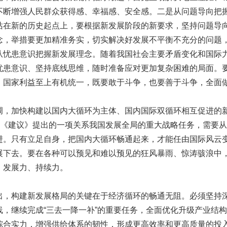
不断增强人民群众获得感、幸福感、安全感。二是从问题导向把
站在新的历史起点上，要根据新发展阶段的新要求，坚持问题导
念，举措要更加精准务实，切实解决好发展不平衡不充分的问题
从忧患意识把握新发展理念。随着我国社会主要矛盾变化和国际
忧患意识、坚持底线思维，随时准备应对更加复杂困难的局面。
、国家利益至上有机统一，既要敢于斗争，也要善于斗争，全面
加快构建以国内大循环为主体、国内国际双循环相互促进的
规划《建议》提出的一项关系我国发展全局的重大战略任务，需要
进。只有立足自身，把国内大循环畅通起来，才能任由国际风云
展下去。要在各种可以预见和难以预见的狂风暴雨、惊涛骇浪中
、发展力、持续力。
构建新发展格局的关键在于经济循环的畅通无阻。必须坚持
线，继续完成“三去一降一补”的重要任务，全面优化升级产业结
综合实力，增强供给体系的韧性，形成更高效率和更高质量的投