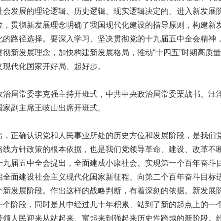
社会发展的理论逻辑、历史逻辑、现实逻辑决定的。进入新发展
位，贯彻新发展理念明确了我国现代化建设的指导原则，构建新
化的路径选择。要深入学习、坚决贯彻党的十九届五中全会精神
贯彻新发展理念，加快构建新发展格局，推动“十四五”时期高质
义现代化国家开好局、起好步。
局常委李克强主持开班式，中共中央政治局常委栗战书、汪
国家副主席王岐山出席开班式。
正确认识党和人民事业所处的历史方位和发展阶段，是我们
路线方针政策的根本依据，也是我们党领导革命、建设、改革不
十九届五中全会提出，全面建成小康社会、实现第一个百年奋斗
启全面建设社会主义现代化国家新征程、向第二个百年奋斗目标
个新发展阶段。作出这样的战略判断，有着深刻的依据。新发展
一个阶段，同时是其中经过几十年积累、站到了新的起点上的一
带领人民迎来从站起来、富起来到强起来历史性跨越的新阶段。