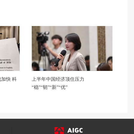
加快 科
上半年中国经济顶住压力
“稳”“韧”“新”“优”