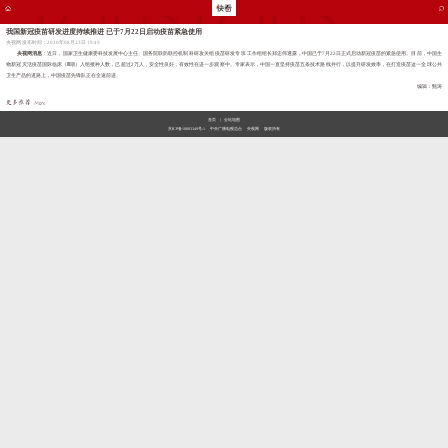
我国新冠疫苗研发进度持续推进 已于7月22日启动疫苗紧急使用
央视网 发布时间：2020年08月23日 19:49
央视网消息
：近日，国家卫生健康委科技发展中心主任、国务院联防联控机制 科研攻关组 疫苗研发专班 工作组组长郑忠伟透露，中国已于7月22日正式启动新冠疫苗的紧急使用。目前，中国生
物新冠灭活疫苗国际临床（Ⅲ期）入组接种人数，已超过2万人，安全性良好，有效性在进一步观察中。专家表示，中国一直坚持疫苗五条技术路线并行，以提升研发效率，在打造疫苗这一全球公共
卫生产品的道路上，中国疫苗先锋队正在全速前进。
编辑：甄涛
首页
|
全站地图
京ICP备10003349号-1
中央广播电视总台
央视网
版权所有