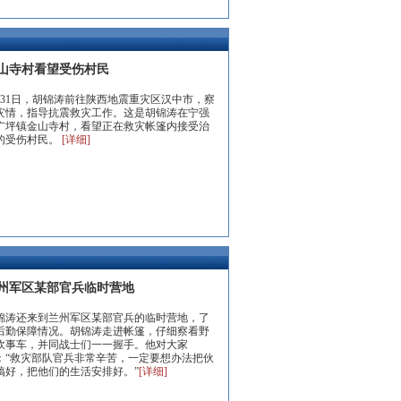
山寺村看望受伤村民
月31日，胡锦涛前往陕西地震重灾区汉中市，察
灾情，指导抗震救灾工作。这是胡锦涛在宁强
广坪镇金山寺村，看望正在救灾帐篷内接受治
的受伤村民。
[详细]
州军区某部官兵临时营地
锦涛还来到兰州军区某部官兵的临时营地，了
后勤保障情况。胡锦涛走进帐篷，仔细察看野
炊事车，并同战士们一一握手。他对大家
：“救灾部队官兵非常辛苦，一定要想办法把伙
搞好，把他们的生活安排好。”
[详细]