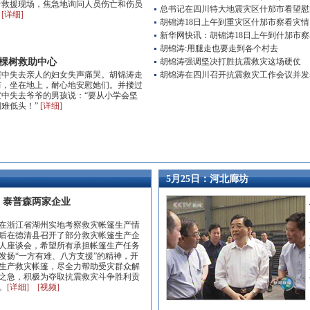
看救援现场，焦急地询问人员伤亡和伤员
总书记在四川特大地震灾区什邡市看望慰
。
[详细]
胡锦涛18日上午到重灾区什邡市察看灾情
新华网快讯：胡锦涛18日上午到什邡市
胡锦涛:用腿走也要走到各个村去
棵树救助中心
胡锦涛强调坚决打胜抗震救灾这场硬仗
震中失去亲人的妇女失声痛哭。胡锦涛走
胡锦涛在四川召开抗震救灾工作会议并发
前，坐在地上，耐心地安慰她们。并搂过
灾中失去爷爷的男孩说：“要从小学会坚
难低头！”
[详细]
5月25日：河北廊坊
、泰普森两家企业
在浙江省湖州实地考察救灾帐篷生产情
后在德清县召开了部分救灾帐篷生产企
人座谈会，希望所有承担帐篷生产任务
发扬“一方有难、八方支援”的精神，开
生产救灾帐篷，尽全力帮助受灾群众解
之急，积极为夺取抗震救灾斗争胜利贡
。
[详细]
[视频]