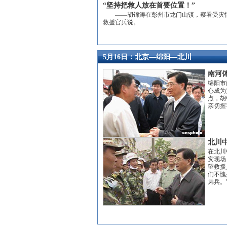
“坚持把救人放在首要位置！”
——胡锦涛在彭州市龙门山镇，察看受灾
救援官兵说。
5月16日：北京—绵阳—北川
南河
绵阳市
心成为
点，胡
亲切握
北川
在北川
灾现场
望救援
们不愧
弟兵。