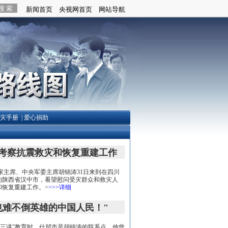
抗灾手册
|
爱心捐助
考察抗震救灾和恢复重建工作
主席、中央军委主席胡锦涛31日来到在四川
的陕西省汉中市，看望慰问受灾群众和救灾人
和恢复重建工作。
>
>>>详细
也难不倒英雄的中国人民！"
“三讲”教育时，什邡市是胡锦涛的联系点，他曾