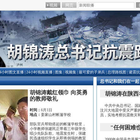
24小时图文直播
|
24小时视频直播
|
图集
|
视频集
|
最可爱的子弟兵
|
总理路线图
|
避震
总书记和我们在一起
胡锦涛戴红领巾 向英勇
胡锦涛在陕西
的教师敬礼
中共中央总书记、国家
时间：
6月1日
汶川大地震中受灾严重
地点：
姜家山村帐篷学校
员，实地考察抗震救灾
部队官兵帮助搭起的帐篷学校里，
"任何困难
小学教师张建民正带着三年级学生
唱少先队队歌。地震发生时，张建
民迅速组织学生从即将倒塌的教室
2000年全国县市开展