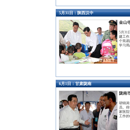
5月31日：陕西汉中
金山
5月3
建工作
个简易
学习用
6月1日：甘肃陇南
陇南
胡锦涛
员。得
家医院
工作的