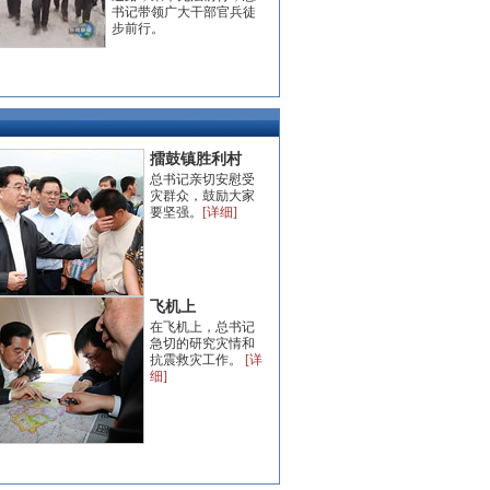
书记带领广大干部官兵徒
步前行。
擂鼓镇胜利村
总书记亲切安慰受
灾群众，鼓励大家
要坚强。
[详细]
飞机上
在飞机上，总书记
急切的研究灾情和
抗震救灾工作。
[详
细]