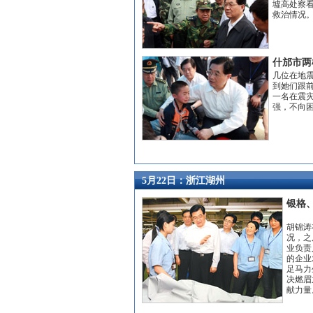
墟高处察
救治情况
什邡市两
几位在地
到她们跟
一名在震
强，不向困
5月22日：浙江湖州
银格
胡锦涛
况，之
业负责
的企业
足马力
决燃眉
献力量