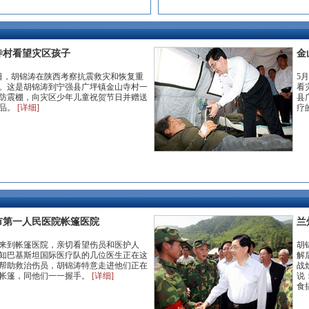
寺村看望灾区孩子
金
1日，胡锦涛在陕西考察抗震救灾和恢复重
5
。这是胡锦涛到宁强县广坪镇金山寺村一
看
防震棚，向灾区少年儿童祝贺节日并赠送
县
品。
[详细]
疗
市第一人民医院帐篷医院
兰
来到帐篷医院，亲切看望伤员和医护人
胡
知巴基斯坦国际医疗队的几位医生正在这
解
帮助救治伤员，胡锦涛特意走进他们正在
战
帐篷，同他们一一握手。
[详细]
说
食