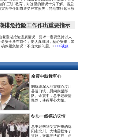
的“三讲”教育，对这里的情况十分了解。当总
震灾害中什邡市遭受严重损失，特地前往这里察
湖排危抢险工作作出重要指示
堰塞湖抢险进展情况，要求一定要坚持以人
生命安全放在首位；要认真组织，精心安排，加
，确保紧急情况下不出大的问题。
>
>>>视频
余震中鼓舞军心
胡锦涛深入地震核心汶川
县漩口镇，慰问救援部
队。余震中，总书记表情
毅然，使得军心大振。
徒步一线探访灾情
总书记来到受灾严重的绵
阳市北川。大地震损坏了
道路，乘车无法前行，总