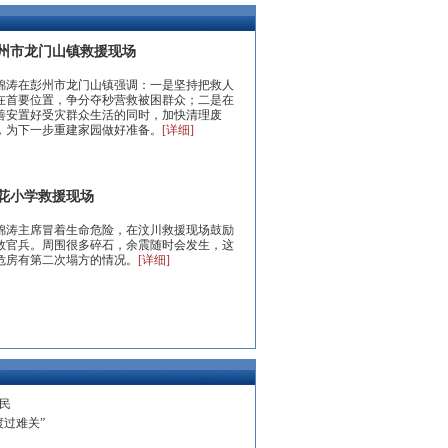
州市龙门山镇救援现场
锦涛在彭州市龙门山镇强调：一是坚持把救人
在首要位置，争分夺秒营救被困群众；二是在
善安置好受灾群众生活的同时，加快清理废
，为下一步重建家园做好准备。
[详细]
花小学救援现场
锦涛主席冒着生命危险，在汶川救援现场鼓励
救官兵。周围很多碎石，余震随时会发生，这
危房有第二次塌方的情况。
[详细]
民
过难关”