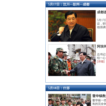
5月17日：汶川—彭州—成都
成都
5月1
议，听
他强调
阿坝
总书记
结一心
[详细]
5月18日：什邡
蓥华镇救
蓥华镇一
有的完全