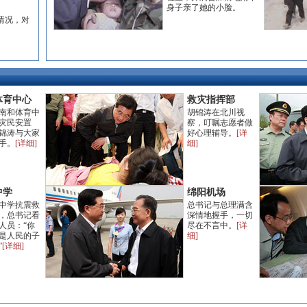
身子亲了她的小脸。
情况，对
体育中心
救灾指挥部
南和体育中
胡锦涛在北川视
灾民安置
察，叮嘱志愿者做
锦涛与大家
好心理辅导。
[详
手。
[详细]
细]
中学
绵阳机场
中学抗震救
总书记与总理满含
，总书记看
深情地握手，一切
人员：“你
尽在不言中。
[详
是人民的子
细]
”
[详细]