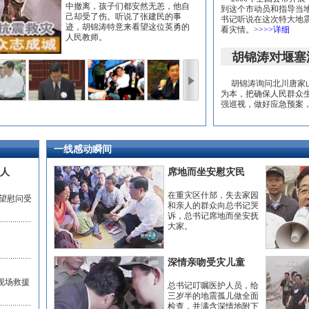
中撤离，孩子们都安然无恙，他自
到这个市动员和指导当地
己却受了伤。听说了张建民的事
书记听说在这次特大地
迹，胡锦涛特意来看望这位英勇的
看灾情。
>
>>>详细
人民教师。
胡锦涛对堰塞
胡锦涛询问北川唐家山
为本，把确保人民群众
强巡视，做好应急预案
一线感动瞬间
国人
席地而坐安慰灾民
在重灾区什邡，失去家园
望慰问受
和亲人的群众向总书记哭
诉，总书记席地而坐安抚
大家。
深情亲吻受灾儿童
现场救援
总书记叮嘱医护人员，给
三岁半的地震孤儿做全面
检查，并满含深情地附下