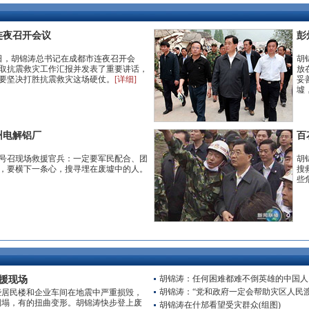
连夜召开会议
彭
7日，胡锦涛总书记在成都市连夜召开会
胡
取抗震救灾工作汇报并发表了重要讲话，
放
要坚决打胜抗震救灾这场硬仗。
[详细]
妥
墟
州电解铝厂
百
号召现场救援官兵：一定要军民配合、团
胡
，要横下一条心，搜寻埋在废墟中的人。
搜
些
胡锦涛：任何困难都难不倒英雄的中国人
援现场
胡锦涛：“党和政府一定会帮助灾区人民渡
些居民楼和企业车间在地震中严重损毁，
倒塌，有的扭曲变形。胡锦涛快步登上废
胡锦涛在什邡看望受灾群众(组图)