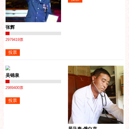
张辉
2979419
票
吴锦泉
2989400
票
居马泰·俄白克