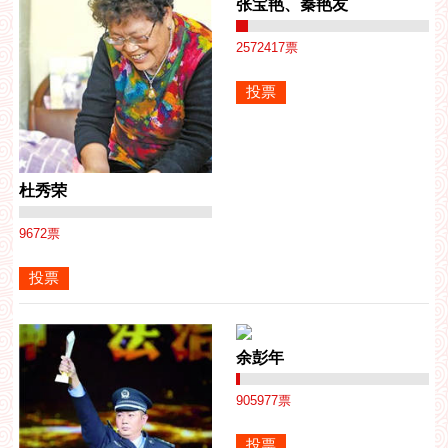
张宝艳、秦艳友
2572417
票
杜秀荣
9672
票
余彭年
905977
票