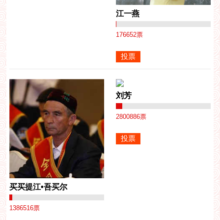
江一燕
176652
票
刘芳
2800886
票
买买提江•吾买尔
1386516
票