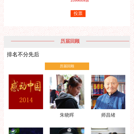
2099889
票
历届回顾
排名不分先后
历届回顾
朱晓晖
师昌绪