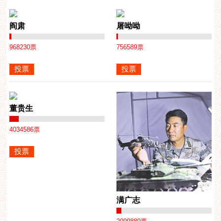
阎肃
屠呦呦
968230
票
756589
票
董贵生
4034586
票
满广志