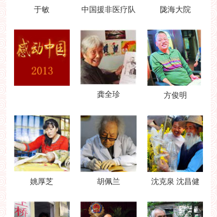
于敏
中国援非医疗队
陇海大院
龚全珍
方俊明
姚厚芝
胡佩兰
沈克泉 沈昌健