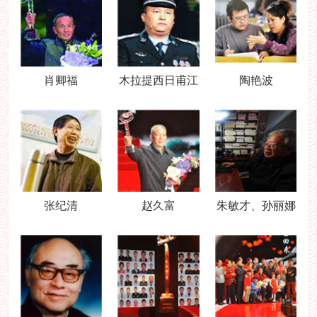
肖卿福
木拉提西日甫江
陶艳波
张纪清
赵久富
朱敏才、孙丽娜