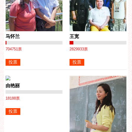
马怀兰
王宽
704751
票
2829933
票
由艳丽
18188
票