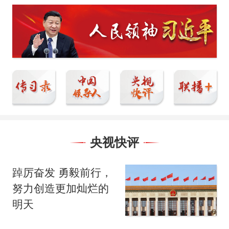
央视快评
踔厉奋发 勇毅前行，
努力创造更加灿烂的
明天