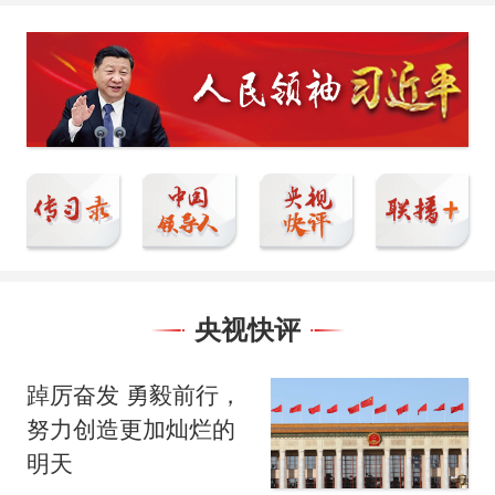
央视快评
踔厉奋发 勇毅前行，
努力创造更加灿烂的
明天