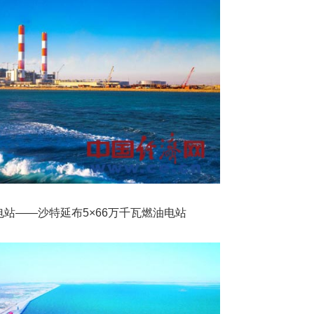
站——沙特延布5×66万千瓦燃油电站