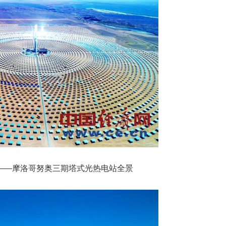
——摩洛哥努奥三期塔式光热电站全景