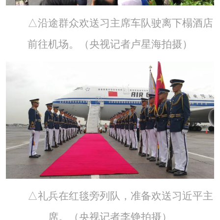
△沿途群众欢送习主席车队驶离下榻酒店
前往机场。（央视记者卢星海拍摄）
△礼兵在红毯旁列队，准备欢送习近平主
席。（央视记者李铮拍摄）