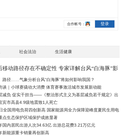
业
社会法治
生活健康
后移动路径存在不确定性 专家详解台风“白海豚”影
、路径……气象分析台风“白海豚”将如何影响我国？
访谈｜小球赛撬动大消费 体育赛事激活城市发展新动能
层减负 促实干担当——《整治形式主义为基层减负若干规定》出
周年观察
宜宾市高县4.9级地震致1人死亡
7日全国用电负荷四创新高 国家能源局全力保障迎峰度夏民生用电
重点生态保护区域保护成效显著
年国内居民出游人次34.63亿 出游总花费3.21万亿元
年新能源重卡销量再创新高