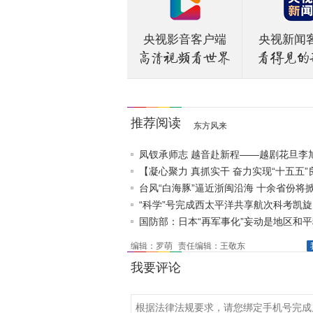
央视影音客户端
央视新闻
推荐阅读
东方风来
凤钗承师志 越音赴新程——越剧花旦李
逐梦《追鱼》
【凝心聚力 真抓实干 奋力实现“十五五”
局】抢占制高点..
台风“白海豚”逼近浙闽沿海 十余省份将
“科学”号完成西太平洋共享航次科考凯
国防部：日本“再军事化”妄动是地区和
真正威胁
编辑：罗萌
责任编辑：王敬东