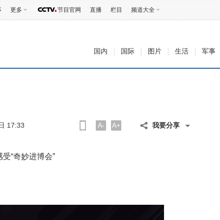
事
更多
节目官网
直播
栏目
频道大全
国内
国际
图片
生活
军事
 17:33
A-
A+
我要分享
受“奇妙进博会”