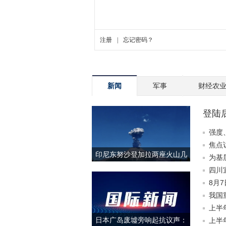
新闻
军事
财经农
登陆
响
强度
焦点
印尼东努沙登加拉两座火山几
为基
乎同时喷发
台两
四川
8月
我国
上半
日本广岛废墟旁响起抗议声：
上半