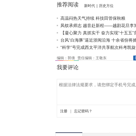
推荐阅读
新时代
|
历史方位
高温闷热天气持续 科技田管保秋粮
凤钗承师志 越音赴新程——越剧花旦李
逐梦《追鱼》
【凝心聚力 真抓实干 奋力实现“十五五”
局】抢占制高点..
台风“白海豚”逼近浙闽沿海 十余省份将
“科学”号完成西太平洋共享航次科考凯
编辑：郭倩
责任编辑：王敬东