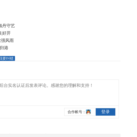
旭丹守艺
良好开
掀强风雨
旋归港
我要纠错