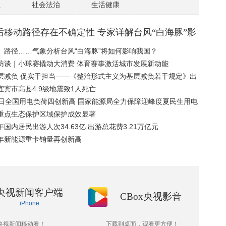
业
社会法治
生活健康
后移动路径存在不确定性 专家详解台风“白海豚”影
、路径……气象分析台风“白海豚”将如何影响我国？
访谈｜小球赛撬动大消费 体育赛事激活城市发展新动能
层减负 促实干担当——《整治形式主义为基层减负若干规定》出
周年观察
宜宾市高县4.9级地震致1人死亡
7日全国用电负荷四创新高 国家能源局全力保障迎峰度夏民生用电
重点生态保护区域保护成效显著
年国内居民出游人次34.63亿 出游总花费3.21万亿元
年新能源重卡销量再创新高
央视新闻客户端
CBox央视影音
iPhone
央视新闻移动看！
下载到桌面，观看更方便！