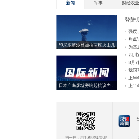
新闻
军事
财经农
登陆
响
强度
焦点
印尼东努沙登加拉两座火山几
为基
乎同时喷发
台两
四川
8月
我国
上半
日本广岛废墟旁响起抗议声：
上半
勿忘历史、拒绝拥核
扫一扫，用手机继续阅读!