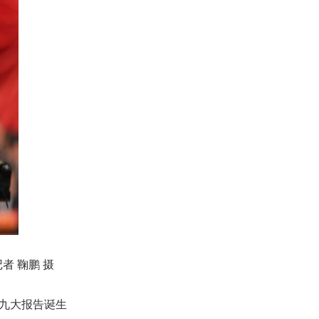
者 鞠鹏 摄
九大报告诞生