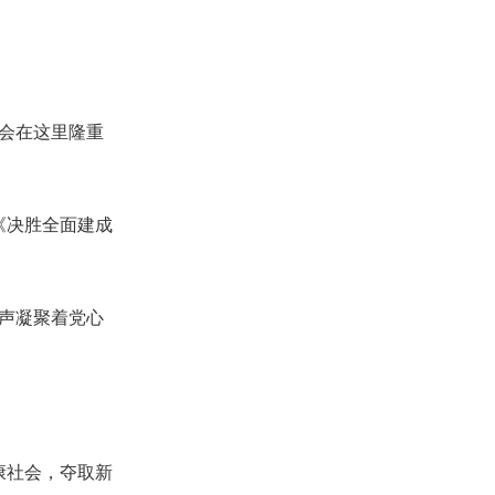
大会在这里隆重
《决胜全面建成
掌声凝聚着党心
康社会，夺取新