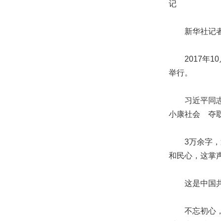
记
新华社记者
2017年1
举行。
习近平同志健
小康社会 夺
3万余字，近
和民心，这掌
这是中国共
不忘初心，牢