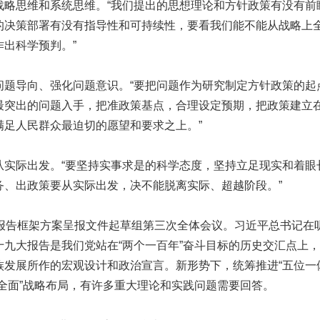
思维和系统思维。“我们提出的思想理论和方针政策有没有前
的决策部署有没有指导性和可持续性，要看我们能不能从战略上
作出科学预判。”
导向、强化问题意识。“要把问题作为研究制定方针政策的起
最突出的问题入手，把准政策基点，合理设定预期，把政策建立
满足人民群众最迫切的愿望和要求之上。”
际出发。“要坚持实事求是的科学态度，坚持立足现实和着眼
务、出政策要从实际出发，决不能脱离实际、超越阶段。”
告框架方案呈报文件起草组第三次全体会议。习近平总书记在
十九大报告是我们党站在“两个一百年”奋斗目标的历史交汇点上
族发展所作的宏观设计和政治宣言。新形势下，统筹推进“五位一
个全面”战略布局，有许多重大理论和实践问题需要回答。