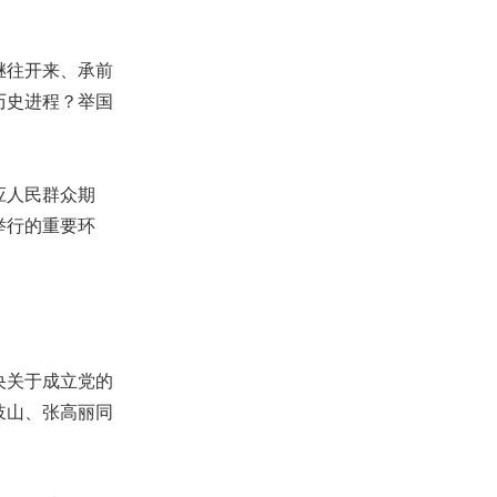
继往开来、承前
历史进程？举国
应人民群众期
举行的重要环
央关于成立党的
岐山、张高丽同