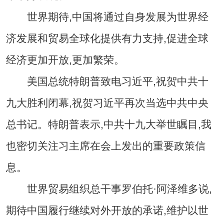
世界期待,中国将通过自身发展为世界经
济发展和贸易全球化提供有力支持,促进全球
经济更加开放,更加繁荣。
美国总统特朗普致电习近平,祝贺中共十
九大胜利闭幕,祝贺习近平再次当选中共中央
总书记。特朗普表示,中共十九大举世瞩目,我
也密切关注习主席在会上发出的重要政策信
息。
世界贸易组织总干事罗伯托·阿泽维多说,
期待中国履行继续对外开放的承诺,维护以世