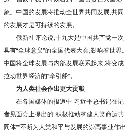
象。中国的发展将推动全世界共同发展,共同
的发展才是可持续的发展。
俄新社评论说,十九大是中国共产党一次
具有“全球意义”的全国代表大会,影响着世界。
中国将全球发展与内部发展联系起来,将变成
拉动世界经济的“牵引船”。
为人类社会作出更大贡献
在各国媒体的报道中,习近平总书记在记
者见面会上提出的“积极推动构建人类命运共
同体”“不断为人类和平与发展的崇高事业作出