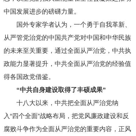
中国发展进步的磅礴力量。
国外专家学者认为，一个勇于自我革新、
从严管党治党的中国共产党对中国和中华民族
的未来至关重要，通过全面从严治党，中共执
政能力显著提升，中共全面从严治党的经验值
得各国政党借鉴。
“中共自身建设取得了丰硕成果”
十八大以来，中共把全面从严治党纳
入“四个全面”战略布局，把党风廉政建设和反
腐败斗争作为全面从严治党的重要内容，正风