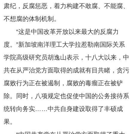
肃纪，反腐惩恶，着力构建不敢腐、不能腐、
不想腐的体制机制。
“这是中国改革开放以来最大的反腐力
度。”新加坡南洋理工大学拉惹勒南国际关系
学院高级研究员胡逸山表示，十八大以来，中
共在从严治党方面取得的成就有目共睹，贪污
腐败行为正在被遏制，腐败的毒瘤正在被铲
除。同时，八项规定也促使中国的公务接待系
统转向务实……中共自身建设取得了丰硕成
果。