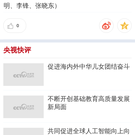
明、李锋、张晓东）
0
央视快评
促进海内外中华儿女团结奋斗
不断开创基础教育高质量发展
新局面
共同促进全球人工智能向上向