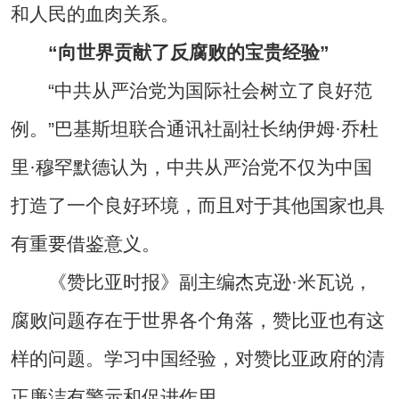
和人民的血肉关系。
“向世界贡献了反腐败的宝贵经验”
“中共从严治党为国际社会树立了良好范
例。”巴基斯坦联合通讯社副社长纳伊姆·乔杜
里·穆罕默德认为，中共从严治党不仅为中国
打造了一个良好环境，而且对于其他国家也具
有重要借鉴意义。
《赞比亚时报》副主编杰克逊·米瓦说，
腐败问题存在于世界各个角落，赞比亚也有这
样的问题。学习中国经验，对赞比亚政府的清
正廉洁有警示和促进作用。