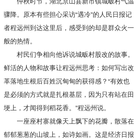
仲秋时节，湖北京山县新市镇城畈村气温
骤降。原本有些担心采访“遇冷”的人民日报记
者程远州到达这里后，感受到的却是群众火一
般的热情。
村民们争相向他诉说城畈村股改的故事。
鲜活的人物和故事让程远州思考：如何写出改
革落地生根后百姓沉甸甸的获得感？“有效也
是必须的方式就是扎根基层，因为只有站在田
埂上，才闻得到稻花香。”程远州说。
一座座村寨就像天上飘下的花瓣，散落在
郁郁葱葱的山坡上，如诗如画。这是经济日报