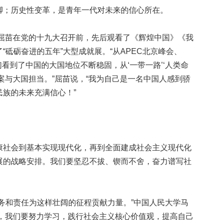
；历史性变革，是青年一代对未来的信心所在。
屈苗在党的十九大召开前，先后观看了《辉煌中国》《我
“砥砺奋进的五年”大型成就展。“从APEC北京峰会、
看到了中国的大国地位不断稳固，从‘一带一路’‘人类命
案与大国担当。”屈苗说，“我为自己是一名中国人感到骄
族的未来充满信心！”
社会到基本实现现代化，再到全面建成社会主义现代化
展的战略安排。我们要坚忍不拔、锲而不舍，奋力谱写社
和责任为这样壮阔的征程贡献力量。”中国人民大学马
说，我们要努力学习，践行社会主义核心价值观，提高自己