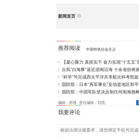
新闻首页
推荐阅读
中国特色社会主义
【凝心聚力 真抓实干 奋力实现“十五五”
局】抢占制高点..
台风“白海豚”逼近浙闽沿海 十余省份将
“科学”号完成西太平洋共享航次科考凯
国防部：日本“再军事化”妄动是地区和
真正威胁
国防部：中国军队坚决反制任何闹海挑
编辑：郭倩
责任编辑：刘亮