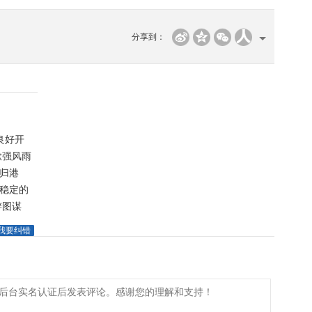
分享到：
良好开
掀强风雨
旋归港
平稳定的
衅图谋
我要纠错