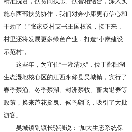
精准脱贫，扶贫同扶志、扶智相结合，深入实
施东西部扶贫协作，我们对奔小康更有信心和
干劲了！”张家砭村支书王国权说，接下来，
村里还将发展更多绿色产业，打造“小康建设
示范村”。
这些年，为守住“一湖清水”，位于鄱阳湖
生态湿地核心区的江西永修县吴城镇，实行了
春季禁渔、冬季禁湖、封洲禁牧、畜禽退养等
政策，换来芦花摇曳、候鸟翩飞，吸引了大批
游客。
吴城镇副镇长骆强说：“加大生态系统保