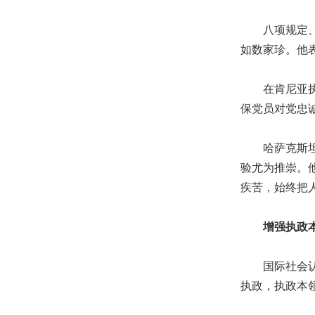
八项规定、巡
如数家珍。他
在肯尼亚执政
保党员对党忠
哈萨克斯坦共
验尤为推崇。
疾苦，始终把
增强执政
国际社会认为
执政，执政本