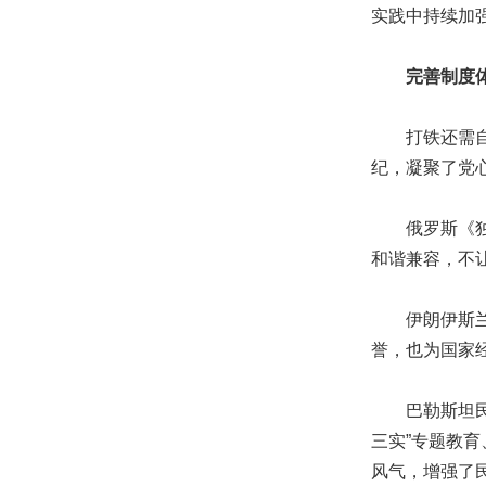
实践中持续加
完善制度
打铁还需自身
纪，凝聚了党
俄罗斯《独立
和谐兼容，不让
伊朗伊斯兰共
誉，也为国家
巴勒斯坦民族
三实”专题教
风气，增强了