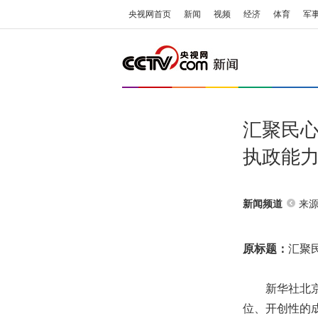
央视网首页
新闻
视频
经济
体育
军
汇聚民心
执政能
来
新闻频道
原标题：
汇聚
新华社北京1
位、开创性的