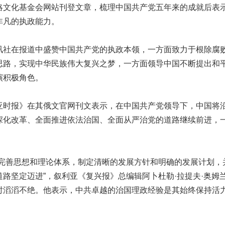
化基金会网站刊登文章，梳理中国共产党五年来的成就后表
非凡的执政能力。
在报道中盛赞中国共产党的执政本领，一方面致力于根除腐
思路，实现中华民族伟大复兴之梦，一方面领导中国不断提出和
演积极角色。
报》在其俄文官网刊文表示，在中国共产党领导下，中国将
深化改革、全面推进依法治国、全面从严治党的道路继续前进，
善思想和理论体系，制定清晰的发展方针和明确的发展计划，
道路坚定迈进”，叙利亚《复兴报》总编辑阿卜杜勒·拉提夫·奥姆
时滔滔不绝。他表示，中共卓越的治国理政经验是其始终保持活