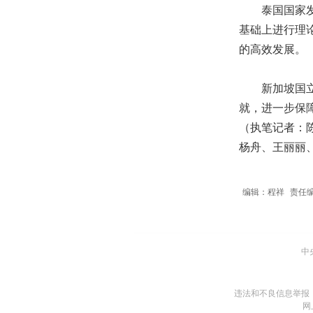
泰国国家发展
基础上进行理
的高效发展。
新加坡国立大
就，进一步保
（执笔记者：
杨舟、王丽丽
编辑：程祥
责任
中
违法和不良信息举报
网