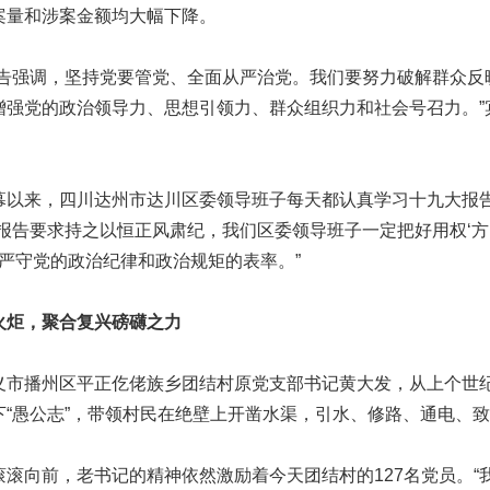
案量和涉案金额均大幅下降。
强调，坚持党要管党、全面从严治党。我们要努力破解群众反
增强党的政治领导力、思想引领力、群众组织力和社会号召力。”
来，四川达州市达川区委领导班子每天都认真学习十九大报
“报告要求持之以恒正风肃纪，我们区委领导班子一定把好用权‘方
做严守党的政治纪律和政治规矩的表率。”
火炬，聚合复兴磅礴之力
播州区平正仡佬族乡团结村原党支部书记黄大发，从上个世纪
下“愚公志”，带领村民在绝壁上开凿水渠，引水、修路、通电、
向前，老书记的精神依然激励着今天团结村的127名党员。“