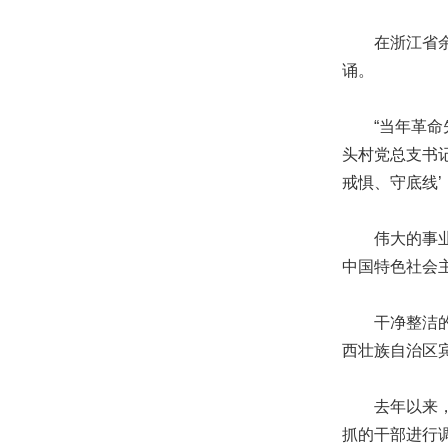
在浙江省余姚
诵。
“当年革命先
头村党总支书
戒惧、守底线
伟大的事业必
中国特色社会
干净整洁的村
西壮族自治区
去年以来，宾
抓的干部进行