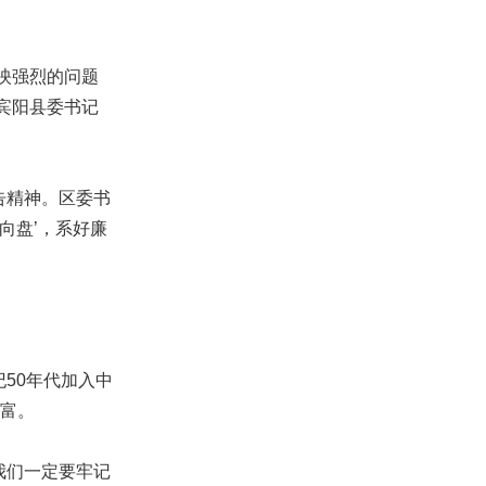
映强烈的问题
宾阳县委书记
告精神。区委书
向盘’，系好廉
50年代加入中
致富。
我们一定要牢记