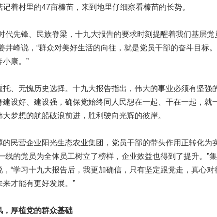
惦记着村里的47亩榛苗，来到地里仔细察看榛苗的长势。
代先锋、民族脊梁，十九大报告的要求时刻提醒着我们基层党
”姜井峰说，“群众对美好生活的向往，就是党员干部的奋斗目标
小康。”
、无愧历史选择。十九大报告指出，伟大的事业必须有坚强
身建设好、建设强，确保党始终同人民想在一起、干在一起，就
伟大梦想的航船破浪前进，胜利驶向光辉的彼岸。
民营企业阳光生态农业集团，党员干部的带头作用正转化为
第一线的党员为全体员工树立了榜样，企业效益也得到了提升。”
说，“学习十九大报告后，我更加确信，只有坚定跟党走，真心对
未来才能有更好发展。”
风，厚植党的群众基础