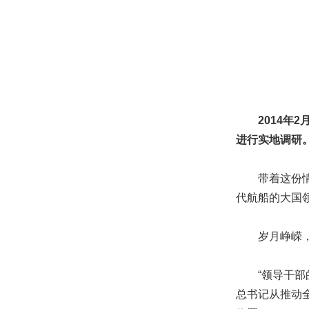
2014
进行实地调研
带着这份情感
代航船的大国
岁月峥嵘，情
“领导干部的
总书记从推动