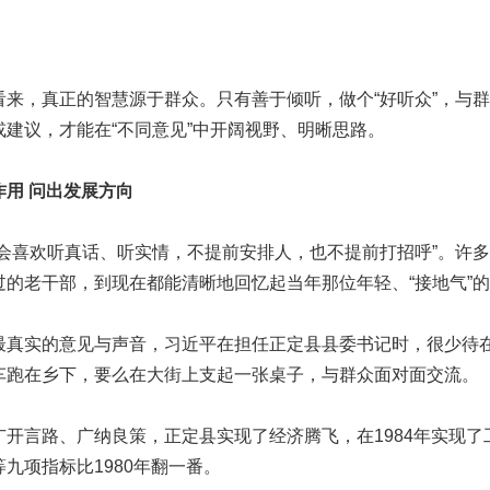
，真正的智慧源于群众。只有善于倾听，做个“好听众”，与群
或建议，才能在“不同意见”中开阔视野、明晰思路。
作用 问出发展方向
喜欢听真话、听实情，不提前安排人，也不提前打招呼”。许多
过的老干部，到现在都能清晰地回忆起当年那位年轻、“接地气”
实的意见与声音，习近平在担任正定县县委书记时，很少待
车跑在乡下，要么在大街上支起一张桌子，与群众面对面交流。
言路、广纳良策，正定县实现了经济腾飞，在1984年实现了
九项指标比1980年翻一番。