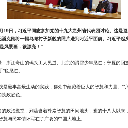
10月19日，习近平同志参加党的十九大贵州省代表团讨论。这是
记潘克刚将一幅鸟瞰村子新貌的照片送到习近平面前。习近平起
是风景画，很漂亮！”
浙江舟山的码头工人见过、北京的滑雪少年见过；宁夏的回
手”也见过。
是最丰富最生动的实践，群众中蕴藏着巨大的智慧和力量。”“拜
的执政底色。
政治殿堂，到蕴含着朴素智慧的田间地头，党的十八大以来，
治智慧与民本情怀写在了广袤的中国大地上。