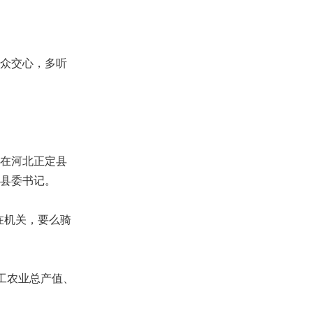
众交心，多听
在河北正定县
的县委书记。
在机关，要么骑
工农业总产值、