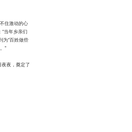
捺不住激动的心
：“当年乡亲们
到为“百姓做些
。”
日夜夜，奠定了