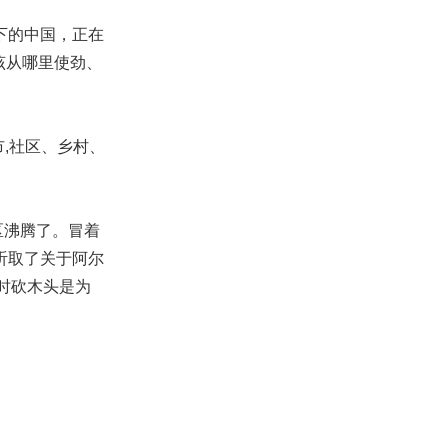
下的中国，正在
该从哪里使劲、
,社区、乡村、
区沸腾了。冒着
听取了关于阿尔
时砍木头是为