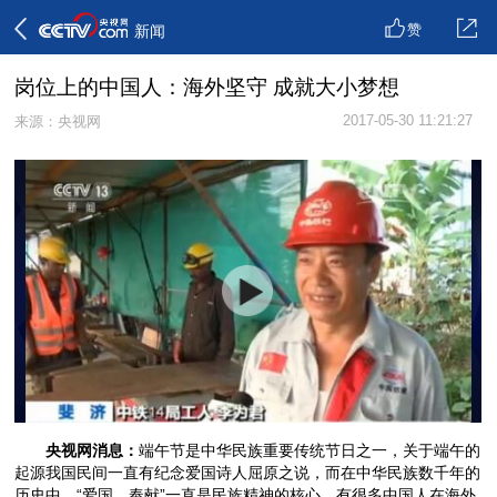
赞
新闻
岗位上的中国人：海外坚守 成就大小梦想
2017-05-30 11:21:27
来源：央视网
央视网消息：
端午节是中华民族重要传统节日之一，关于端午的
起源我国民间一直有纪念爱国诗人屈原之说，而在中华民族数千年的
历史中，“爱国、奉献”一直是民族精神的核心。有很多中国人在海外