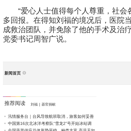
“爱心人士值得每个人尊重，社会
多回报。在得知刘福的境况后，医院
成救治团队，并免除了他的手术及治疗
党委书记周智广说。
新闻首页
推荐阅读
刘福
|
器官捐献
汛情服务台｜台风导致航班取消，旅客如何妥善
应对？这个“前提”..
中国第16次北冰洋考察队“雪龙2”号开始冰站调
查作业
全国蔬菜供应总体形势平稳、种类丰富 高温天如