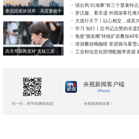
生防线
强台风“白海豚”有三个显著特
泰国国家旅游局：高度重视中
畅保安全
穿汉服、看非遗 外国游客扎堆来
国游客旅游体验 将完善产品和
大道行天下丨以心相交，成其
服务
与大国气派
学习·知行丨总书记点赞的非遗
免签“朋友圈”持续扩容叠加AP
持续攀升
溶洞攀岩喝咖啡 草原骑马看雪
高市早苗再度对“无核三原
工业和信息化部增配频率资源 
则”含糊表态
央视新闻客户端
iPhone
扫一扫，用手机继续阅读!
央视新闻移动看！