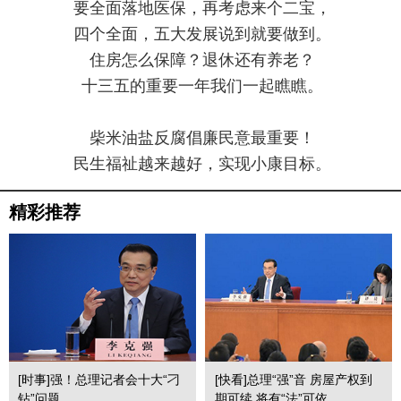
要全面落地医保，再考虑来个二宝，
四个全面，五大发展说到就要做到。
住房怎么保障？退休还有养老？
十三五的重要一年我们一起瞧瞧。
柴米油盐反腐倡廉民意最重要！
民生福祉越来越好，实现小康目标。
精彩推荐
[时事]强！总理记者会十大“刁
[快看]总理“强”音 房屋产权到
钻”问题
期可续 将有“法”可依