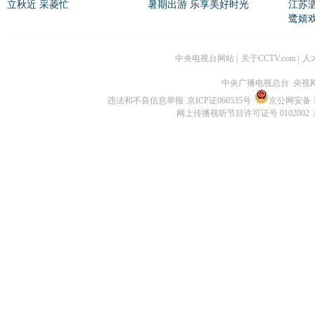
立秋近 采菱忙
暑期出游 乐享美好时光
江苏
鹭嬉
中央电视台网站
|
关于CCTV.com
|
人
中央广播电视总台 央视
违法和不良信息举报
京ICP证060535号
京公网安备 11
网上传播视听节目许可证号 0102002