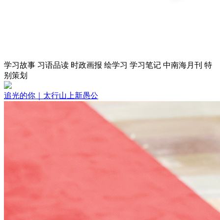
财经
教育
乡村振兴
生态环境
一带一路
央博
大国智造
大国展会
大国保险
云顶对话
云起
超
学习故事
习语品读
时政画报
绘学习
学习笔记
中南海月刊
特
别策划
追光的你｜太行山上新愚公
CCTV.节目官网
直播
节目单
栏目
片库
热播榜