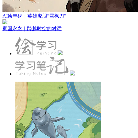
AI绘丰碑：英雄虎胆“雪枫刀”
家国永念｜跨越时空的对话