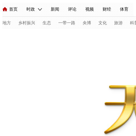
首页
时政
新闻
评论
视频
财经
体育
人民领袖习近平
直播
海外频道
片库
iPanda
栏目大全
联播+
English
中国领导人
节目单
Монгол
听音
央视快评
微视频
习式妙语
主持人
地方
乡村振兴
生态
一带一路
央博
文化
旅游
科
总台春晚
网络春晚
共产党员网
秧纪录
纪录片网
新闻
国内
国际
评论
经济
军事
科技
法
人民领袖习近平
联播+
热解读
天天学习
习式妙语
视频
小央视频
小央直播
直播中国
熊猫频道
V
现场
前线
比划
快看
蓝海中国
新兵请入列
体育
直播
竞猜
2026年世界杯
2026年冬奥会
C
VIP会员
CCTV奥林匹克频道
生活体育大会
体育江湖