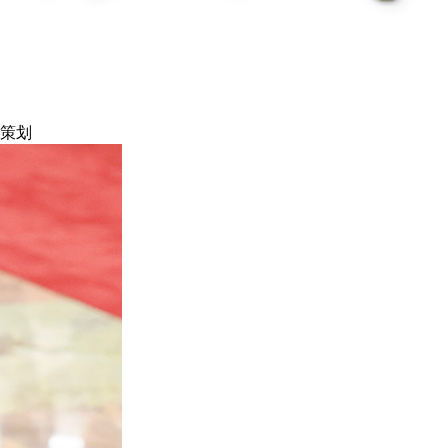
央博
非遗
文化
旅游
科普
健康
乐龄
阅读
云起
超级工厂
智敬中国
全民健康
颜选攻略
海洋
策划
热播榜
总台企业白名单