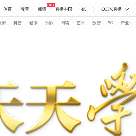
体育
教育
熊猫
直播中国
4K
CCTV.直播
式妙语
主持人
下载央视影音
热解读
天天学习
旅游
科普
健康
乐龄
阅读
艺术
数智
5G
产业+
纪录片网
国家大剧院
大型活动
科技
法治
文娱
人物
公益
图片
习式妙语
央视快评
央视网评
光华锐评
锋面
频道
VR/AR
4K专区
全景新闻
请入列
人生第一次
人生第二次
冬奥会
CBA
NBA
中超
国足
国际足球
网球
综
体育江湖
文化体育
冰雪道路
足球道路