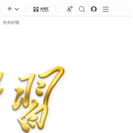
中
央央好物
合体育
亚冬会