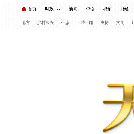
首页
时政
新闻
评论
视频
财经
人民领袖习近平
直播
海外频道
片库
iPanda
栏目大全
联播+
English
中国领导人
节目单
Монгол
听音
央视快评
微视频
习
地方
乡村振兴
生态
一带一路
央博
文化
总台春晚
网络春晚
共产党员网
秧纪录
新闻
国内
国际
评论
经济
军事
人民领袖习近平
联播+
热解读
天天学习
视频
小央视频
小央直播
直播中国
熊猫
现场
前线
比划
快看
蓝海中国
新兵
体育
直播
竞猜
2026年世界杯
2026年
VIP会员
CCTV奥林匹克频道
生活体育大会