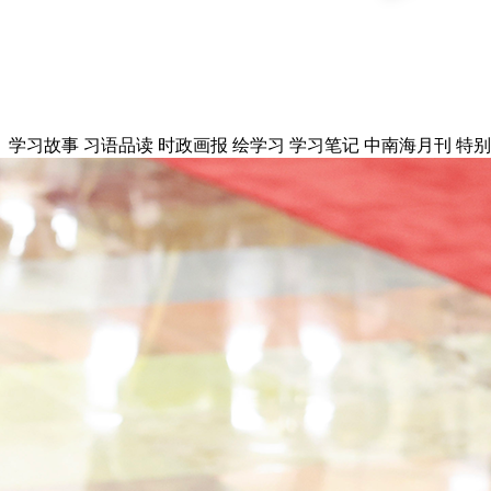
财经
教育
乡村振兴
生态环境
一带一路
大国智造
大国展会
大国保险
云顶对话
学习故事
习语品读
时政画报
绘学习
学习笔记
中南海月刊
特别
CCTV.节目官网
直播
节目单
栏目
片库