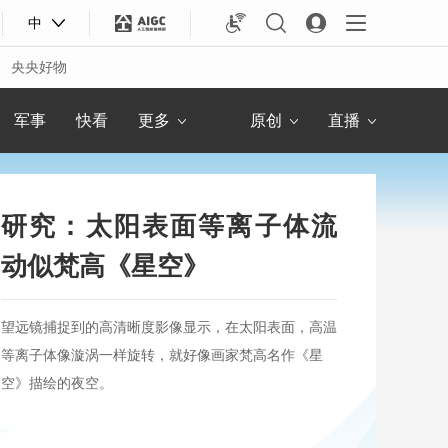
人物
联播+
8点见
社会与法
中
教育
热解读
快看
新 闻
央央好物
专题
央视快评
农业农村
锋面
军事
快看
更多
原创
直播
研究：太阳表面等离子体流
动似梵高《星空》
望远镜捕捉到的高清晰度影像显示，在太阳表面，高温
等离子体像漩涡一样旋转，就好像画家梵高名作《星
空》描绘的夜空。
合体育
亚冬会