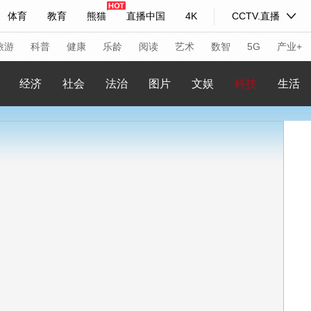
体育
教育
熊猫
直播中国
4K
CCTV.直播
式妙语
主持人
下载央视影音
热解读
天天学习
旅游
科普
健康
乐龄
阅读
艺术
数智
5G
产业+
经济
社会
法治
图片
文娱
科技
生活
纪录片网
国家大剧院
大型活动
科技
法治
文娱
人物
公益
图片
习式妙语
央视快评
央视网评
光华锐评
锋面
频道
VR/AR
4K专区
全景新闻
请入列
人生第一次
人生第二次
年冬奥会
CBA
NBA
中超
国足
国际足球
网球
综
体育江湖
文化体育
冰雪道路
足球道路