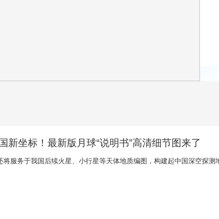
央博
非遗
文化
旅游
科普
健康
乐龄
阅读
云起
超级工厂
智敬中国
全民健康
颜选攻略
海洋
热播榜
总台企业白名单
国新坐标！最新版月球“说明书”高清细节图来了
还将服务于我国后续火星、小行星等天体地质编图，构建起中国深空探测