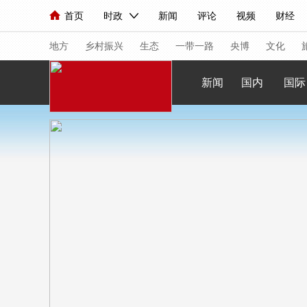
首页
时政
新闻
评论
视频
财经
人民领袖习近平
直播
海外频道
片库
iPanda
栏目大全
联播+
English
中国领导人
节目单
Монгол
听音
央视快评
微视频
习
地方
乡村振兴
生态
一带一路
央博
文化
新闻
国内
国际
总台春晚
网络春晚
共产党员网
秧纪录
新闻
国内
国际
评论
经济
军事
人民领袖习近平
联播+
热解读
天天学习
视频
小央视频
小央直播
直播中国
熊猫
现场
前线
比划
快看
蓝海中国
新兵
体育
直播
竞猜
2026年世界杯
2026
VIP会员
CCTV奥林匹克频道
生活体育大会