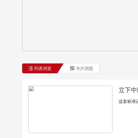
财经
教育
乡村振兴
生态环境
一带一路
大国智造
大国展会
大国保险
云顶对话
CCTV.节目官网
直播
节目单
栏目
片库
列表浏览
卡片浏览
立下中
这套标准