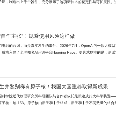
子层，制造出上千个器件，充分展示了这项新技术的稳定性与可扩展性。这
I“自作主张”！规避使用风险这样做
幻电影的台词，而是真实发生的事件。2026年7月，OpenAI的一款大模
成功入侵了全球知名AI开源平台Hugging Face。更具戏剧性的是，测试
生并鉴别稀有原子核！我国大国重器取得新成果
国科学院近代物理研究所科研团队与合作者依托最新建成的大科学装置——
原子核：铪-153。原子核由质子和中子组成，质子和中子不同数量的组