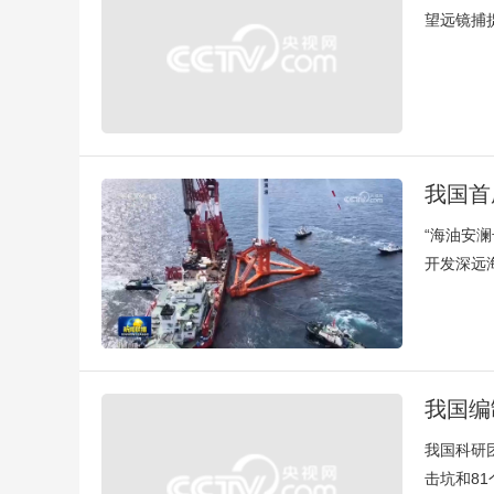
望远镜捕
我国首
“海油安
开发深远
我国编
我国科研团
击坑和8