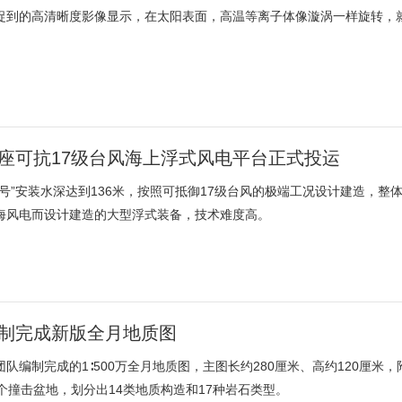
捉到的高清晰度影像显示，在太阳表面，高温等离子体像漩涡一样旋转，
座可抗17级台风海上浮式风电平台正式投运
澜号”安装水深达到136米，按照可抵御17级台风的极端工况设计建造，整
海风电而设计建造的大型浮式装备，技术难度高。
制完成新版全月地质图
队编制完成的1∶500万全月地质图，主图长约280厘米、高约120厘米
1个撞击盆地，划分出14类地质构造和17种岩石类型。