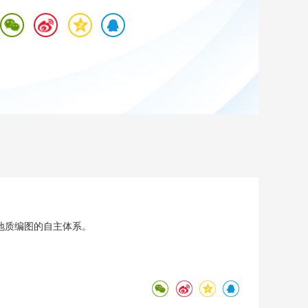
艺术
汽车
数智
5G
产业+
时尚
天气
才艺
网展
央央好物
地质编图的自主体系。