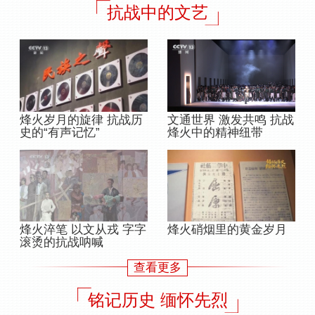
抗战中的文艺
烽火岁月的旋律 抗战历
文通世界 激发共鸣 抗战
史的“有声记忆”
烽火中的精神纽带
烽火淬笔 以文从戎 字字
烽火硝烟里的黄金岁月
滚烫的抗战呐喊
查看更多
铭记历史 缅怀先烈