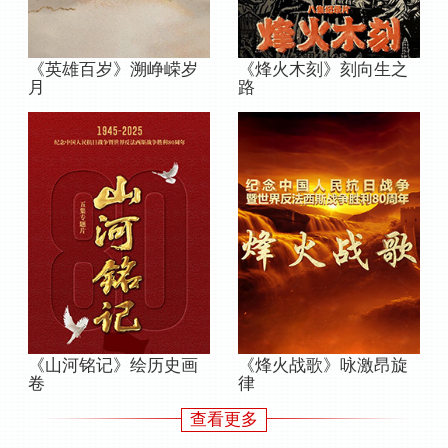
《英雄百岁》溯峥嵘岁
《烽火木刻》刻向生之
月
路
《山河铭记》绘历史画
《烽火战歌》咏激昂旋
卷
律
查看更多