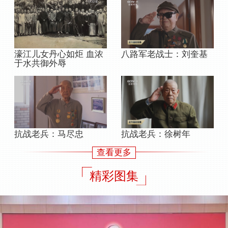
八路军老战士：刘奎基
濠江儿女丹心如炬 血浓
于水共御外辱
抗战老兵：马尽忠
抗战老兵：徐树年
查看更多
精彩图集