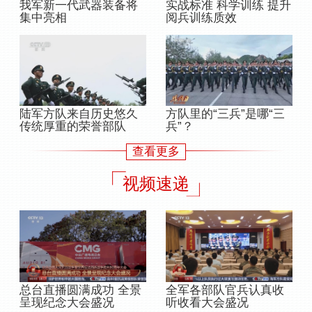
我军新一代武器装备将
实战标准 科学训练 提升
集中亮相
阅兵训练质效
陆军方队来自历史悠久
方队里的“三兵”是哪“三
传统厚重的荣誉部队
兵”？
查看更多
视频速递
总台直播圆满成功 全景
全军各部队官兵认真收
呈现纪念大会盛况
听收看大会盛况