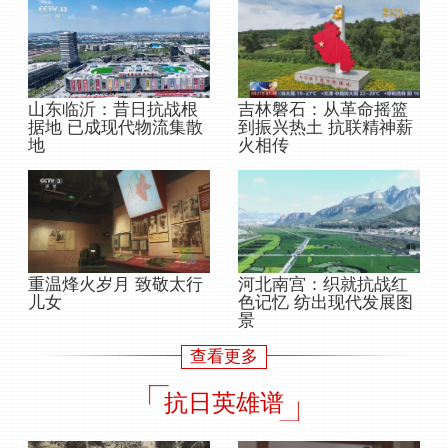
吉林磐石：从革命摇篮
山东临沂：昔日抗战根
到振兴热土 抗联精神薪
据地 已成现代物流集散
火相传
地
重温烽火岁月 致敬太行
河北南宫：织就抗战红
儿女
色记忆 纺出现代发展图
景
查看更多
抗日英雄谱