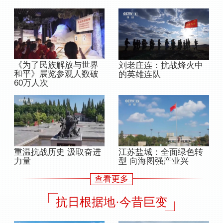
《为了民族解放与世界
刘老庄连：抗战烽火中
和平》展览参观人数破
的英雄连队
60万人次
江苏盐城：全面绿色转
重温抗战历史 汲取奋进
型 向海图强产业兴
力量
查看更多
抗日根据地·今昔巨变