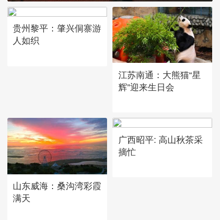
贵州黎平：肇兴侗寨游
人如织
江苏南通：大熊猫“星
辉”迎来生日会
广西昭平: 高山秋茶采
摘忙
山东威海：桑沟湾彩霞
满天