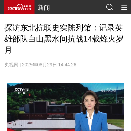
新闻
探访东北抗联史实陈列馆：记录英
雄部队白山黑水间抗战14载烽火岁
月
央视网 | 2025年08月29日 14:44:26