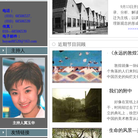
9月13
电话：
录、分析、解
（010）68506537、
迁为主线，以
（010）68506539
理新观念的形
传真：
>>>>>
010—68506539
电子邮件：
huyan88520@163.com
近期节目回顾
主持人
《永远的敦煌》
·
敦煌就像一块
个角落的人们来到
中国历史的灿烂文
我们的附中
·
好像在宣纸上
干，时间却过去了
立的典礼上，徐悲
中国的美术教育从
主持人冀玉华
生命的风景—
·
友情链接