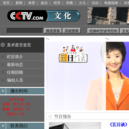
首页
|
新闻
|
体育
|
娱乐
|
经济
|
科教
|
少儿
|
法治
|
电视指南
|
央
">
">
美术星空首页
栏目简介
最新动态
往期回顾
编创人员
播出时间
CCTV-10
首播：周三20：00
重播：周四00：53
周四11：00
节目预告
《五日谈》
·
联系我们