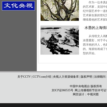
作为一位本真
的艺术家，吴冠中
纪中国艺术中一道
艺术家在新的世纪
继续着他的艺术探
水墨的上海情
·
从传统文人画
浓墨重彩，对于不
西洋画的洋人，色
的。海派绘画成了
型的开始。
关于CCTV
|
CCTV.com介绍
|
央视人力资源储备库
|
版权声明
|
法律顾问
中国中央电视台 版权所有
京ICP证060535号
网上传播视听节目许可证号 0
网页设计：
中视河图