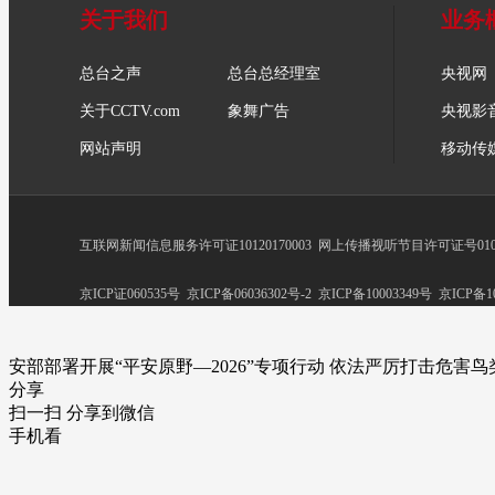
关于我们
业务
总台之声
总台总经理室
央视网
关于CCTV.com
象舞广告
央视影
网站声明
移动传
互联网新闻信息服务许可证10120170003
网上传播视听节目许可证号0102
京ICP证060535号
京ICP备06036302号-2
京ICP备10003349号
京ICP备10
安部部署开展“平安原野—2026”专项行动 依法严厉打击危害
分享
扫一扫 分享到微信
手机看