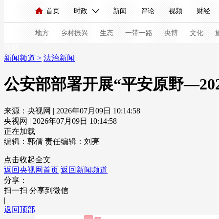
首页
时政
新闻
评论
视频
财经
人民领袖习近平
直播
海外频道
片库
iPanda
栏目大全
联播+
English
中国领导人
节目单
Монгол
听音
央视快评
微视频
习
地方
乡村振兴
生态
一带一路
央博
文化
新闻
新闻频道
>
法治新闻
总台春晚
网络春晚
共产党员网
秧纪录
公安部部署开展“平安原野—20
来源：央视网 | 2026年07月09日 10:14:58
新闻
国内
国际
评论
经济
军事
央视网 | 2026年07月09日 10:14:58
人民领袖习近平
联播+
热解读
天天学习
正在加载
编辑：郭倩
责任编辑：刘亮
视频
小央视频
小央直播
直播中国
熊猫
点击收起全文
返回央视网首页
返回新闻频道
现场
前线
比划
快看
蓝海中国
新兵
分享：
扫一扫 分享到微信
体育
直播
竞猜
2026年世界杯
2026年
|
返回顶部
VIP会员
CCTV奥林匹克频道
生活体育大会