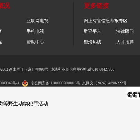
概况
更多链接
互联网电视
网上有害信息举报专区
音
手机电视
辟谣平台
法律顾问
媒
帮助中心
望海热线
人才招聘
002 新出网证（京）字098号
违法和不良信息举报电话:010-88427865
003349号-1
京公网安备 11000002000018号
京网文〔2024〕4690-222号
鸟类等野生动物犯罪活动