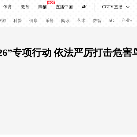
体育
教育
熊猫
直播中国
4K
CCTV.直播
式妙语
主持人
下载央视影音
热解读
天天学习
旅游
科普
健康
乐龄
阅读
艺术
数智
5G
产业+
纪录片网
国家大剧院
大型活动
26”专项行动 依法严厉打击危
科技
法治
文娱
人物
公益
图片
习式妙语
央视快评
央视网评
光华锐评
锋面
频道
VR/AR
4K专区
全景新闻
请入列
人生第一次
人生第二次
冬奥会
CBA
NBA
中超
国足
国际足球
网球
综
体育江湖
文化体育
冰雪道路
足球道路