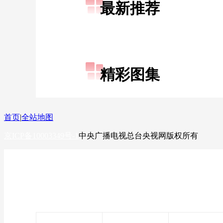
最新推荐
财经
教育
乡村振兴
生态环境
一带一路
大国智造
大国展会
大国保险
云顶对话
精彩图集
CCTV.节目官网
直播
节目单
栏目
片库
首页
|
全站地图
京ICP备10003349号-1
中央广播电视总台
央视网
版权所有