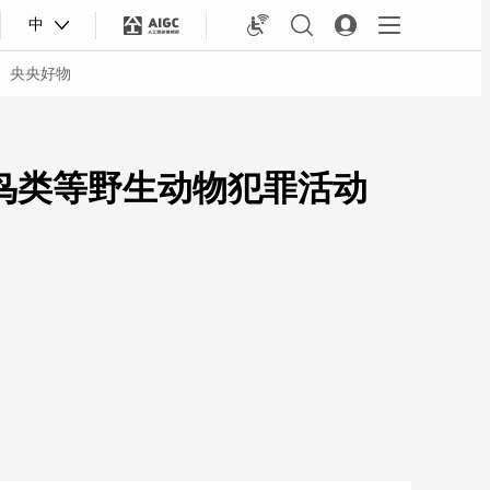
中
央央好物
害鸟类等野生动物犯罪活动
合体育
亚冬会