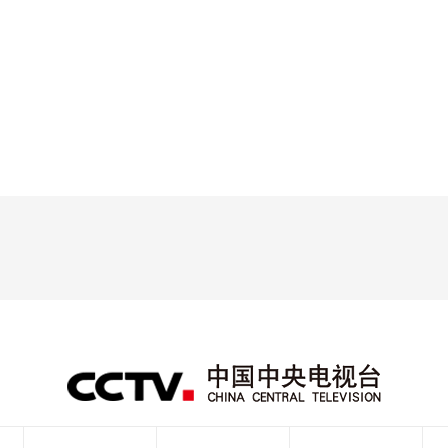
央博
非遗
文化
旅游
科普
健康
乐龄
阅读
云起
超级工厂
智敬中国
全民健康
颜选攻略
海洋
热播榜
总台企业白名单