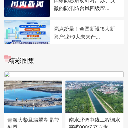
国家防总启动针对江苏、安
徽的防汛防台风四级应...
亮点纷呈！全国新设“8大新
兴产业+9大未来产...
“大地指纹”奏响夏夜文旅乐
精彩图集
章
青海大柴旦翡翠湖晶莹
南水北调中线工程调水
剔透
突破800亿立方米