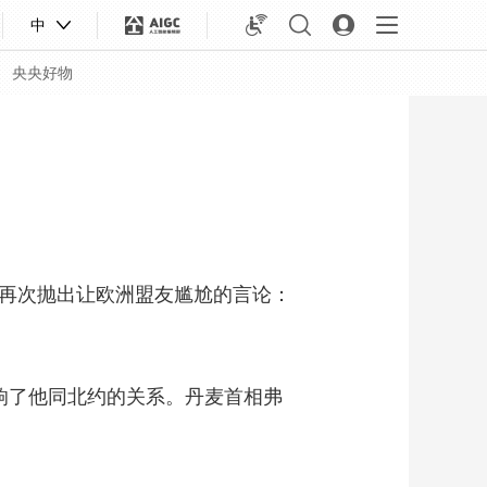
中
央央好物
再次抛出让欧洲盟友尴尬的言论：
响了他同北约的关系。丹麦首相弗
合体育
亚冬会