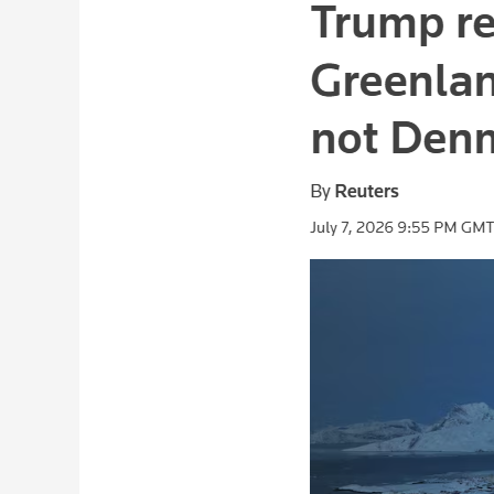
财经
教育
乡村振兴
生态环境
一带一路
大国智造
大国展会
大国保险
云顶对话
CCTV.节目官网
直播
节目单
栏目
片库