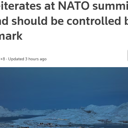
央博
非遗
文化
旅游
科普
健康
乐龄
阅读
云起
超级工厂
智敬中国
全民健康
颜选攻略
海洋
热播榜
总台企业白名单