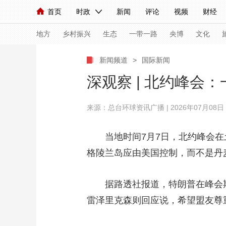
首页
时政
新闻
评论
视频
财经
人民领袖习近平
直播
海外频道
片库
iPanda
栏目大全
联播+
English
中国领导人
节目单
Монгол
听音
央视快评
微视频
习
地方
乡村振兴
生态
一带一路
央博
文化
新闻频道
>
国际新闻
总台春晚
网络春晚
共产党员网
秧纪录
深观察 | 北约峰会
来源：
总台环球资讯广播
| 2026年07月08日 1
新闻
国内
国际
评论
经济
军事
人民领袖习近平
联播+
热解读
天天学习
当地时间7月7日，北约峰会在土
格陵兰岛应由美国控制，而不是丹
视频
小央视频
小央直播
直播中国
熊猫
现场
前线
比划
快看
蓝海中国
新兵
据路透社报道，特朗普在峰会期间
体育
直播
雷泽里克森则回应说，希望盟友尊
竞猜
2026年世界杯
2026
VIP会员
CCTV奥林匹克频道
生活体育大会