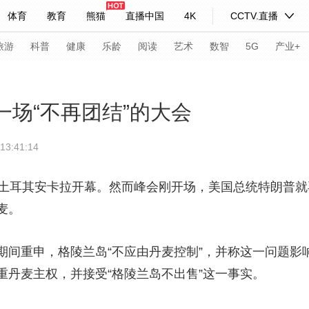
体育
教育
熊猫
直播中国
4K
CCTV.直播
式妙语
主持人
下载央视影音
热解读
天天学习
旅游
科普
健康
乐龄
阅读
艺术
数智
5G
产业+
纪录片网
国家大剧院
大型活动
：一场“不再团结”的大会
3:41:14
科技
法治
文娱
人物
公益
图片
习式妙语
央视快评
央视网评
光华锐评
锋面
耳其安卡拉开幕。然而峰会刚开场，美国总统特朗普就
麦。
频道
VR/AR
4K专区
全景新闻
请入列
人生第一次
人生第二次
重申，格陵兰岛“不应由丹麦控制”，并称这一问题影
重丹麦主权，并接受“格陵兰岛不出售”这一事实。
年冬奥会
CBA
NBA
中超
国足
国际足球
网球
综
体育江湖
文化体育
冰雪道路
足球道路