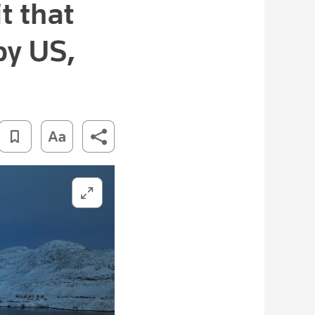
艺术
汽车
数智
5G
产业+
时尚
天气
才艺
网展
央央好物