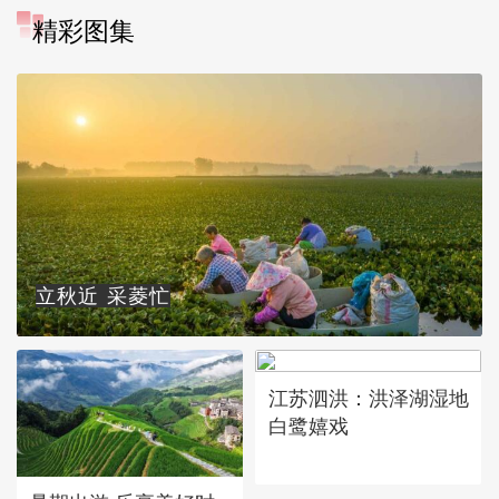
精彩图集
立秋近 采菱忙
江苏泗洪：洪泽湖湿地
白鹭嬉戏