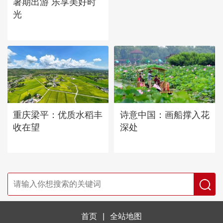
暑期出游 乐享美好时
光
重庆梁平：优质水稻丰
诗意中国：画船撑入花
收在望
深处
首页
|
全站地图