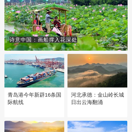
诗意中国：画船撑入花深处
青岛港今年新辟16条国
河北承德：金山岭长城
际航线
日出云海翻涌