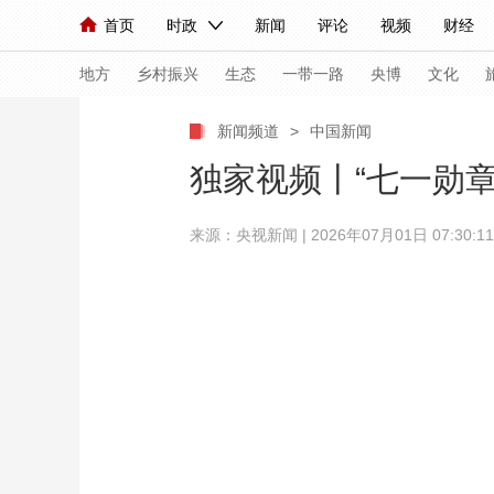
首页
时政
新闻
评论
视频
财经
人民领袖习近平
直播
海外频道
片库
iPanda
栏目大全
联播+
English
中国领导人
节目单
Монгол
听音
央视快评
微视频
习
地方
乡村振兴
生态
一带一路
央博
文化
新闻频道
>
中国新闻
总台春晚
网络春晚
共产党员网
秧纪录
独家视频丨“七一勋章
来源：
央视新闻
| 2026年07月01日 07:30:11
新闻
国内
国际
评论
经济
军事
人民领袖习近平
联播+
热解读
天天学习
视频
小央视频
小央直播
直播中国
熊猫
现场
前线
比划
快看
蓝海中国
新兵
体育
直播
竞猜
2026年世界杯
2026
VIP会员
CCTV奥林匹克频道
生活体育大会