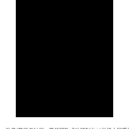
央博
非遗
文化
旅游
科普
健康
乐龄
阅读
云起
超级工厂
智敬中国
全民健康
颜选攻略
海洋
热播榜
总台企业白名单