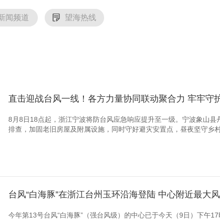
新闻频道
望海热线
直击迎战台风一线！各方力量协同联动聚合力 牢牢守护
8月8日18点起，浙江宁波将防台风应急响应提升至一级。宁波象山
排查，加固老旧房屋及附属设施，同时守好避灾安置点，昼夜坚守乡村安
台风“白海豚”在浙江台州玉环沿海登陆 中心附近最大风
今年第13号台风“白海豚”（强台风级）的中心已于今天（9日）下午1