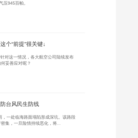
气压945百帕。
个“前提”很关键↓
。针对这一情况，各大航空公司陆续发布
如何妥善应对呢？
汛防台风民生防线
降雨，一处临海路面塌陷形成深坑。该路段
集，一旦险情持续恶化，将...