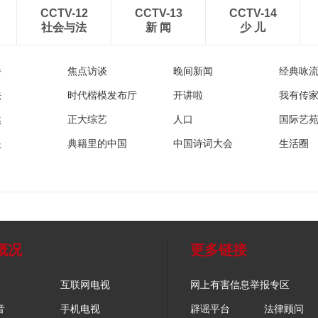
CCTV-12
CCTV-13
CCTV-14
社会与法
新 闻
少 儿
播
焦点访谈
晚间新闻
经典咏
法
时代楷模发布厅
开讲啦
我有传
然
正大综艺
人口
国际艺
眼
典籍里的中国
中国诗词大会
生活圈
概况
更多链接
互联网电视
网上有害信息举报专区
音
手机电视
辟谣平台
法律顾问