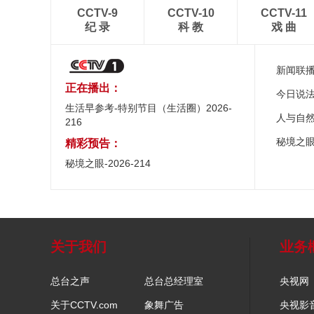
CCTV-9
CCTV-10
CCTV-11
纪 录
科 教
戏 曲
新闻联
正在播出：
今日说
生活早参考-特别节目（生活圈）2026-
人与自
216
秘境之
精彩预告：
秘境之眼-2026-214
关于我们
业务
总台之声
总台总经理室
央视网
关于CCTV.com
象舞广告
央视影