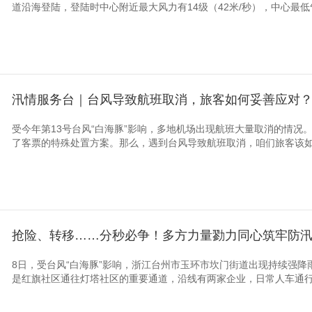
道沿海登陆，登陆时中心附近最大风力有14级（42米/秒），中心最低
汛情服务台｜台风导致航班取消，旅客如何妥善应对？这
受今年第13号台风“白海豚”影响，多地机场出现航班大量取消的情况
了客票的特殊处置方案。那么，遇到台风导致航班取消，咱们旅客该
抢险、转移……分秒必争！多方力量勠力同心筑牢防
8日，受台风“白海豚”影响，浙江台州市玉环市坎门街道出现持续强
是红旗社区通往灯塔社区的重要通道，沿线有两家企业，日常人车通行密