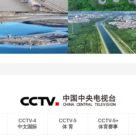
杭台高铁温玉段正式开通
贵州晴隆：二十四道拐绿
运营
意盎然
青海大柴旦翡翠湖晶莹剔
南水北调中线工程调水突
透
破800亿立方米
CCTV-4
CCTV-5
CCTV-5+
中文国际
体 育
体育赛事