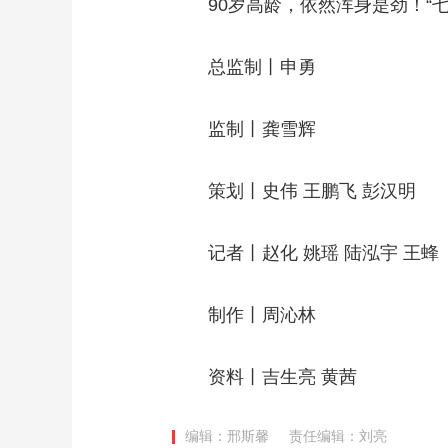
90岁高龄，依然浑身是劲！“七
总监制丨申勇
监制丨龚雪辉
策划丨史伟 王鹏飞 彭汉明
记者丨赵化 姚瑶 陆泓宇 王蜂
制作丨周沁林
资料丨吉生亮 黄茜
编辑：邢斯馨
责任编辑：刘亮