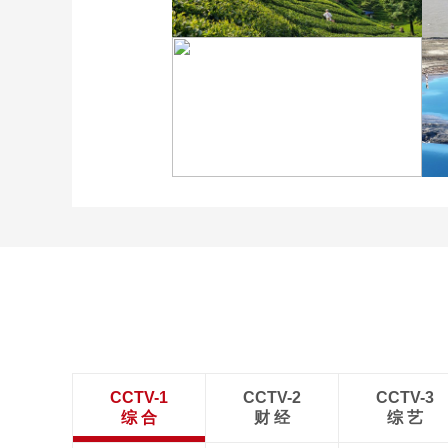
广西昭平: 高山秋茶采摘忙
“大地指纹”奏响夏夜文旅
乐章
CCTV-1
CCTV-2
CCTV-3
综 合
财 经
综 艺