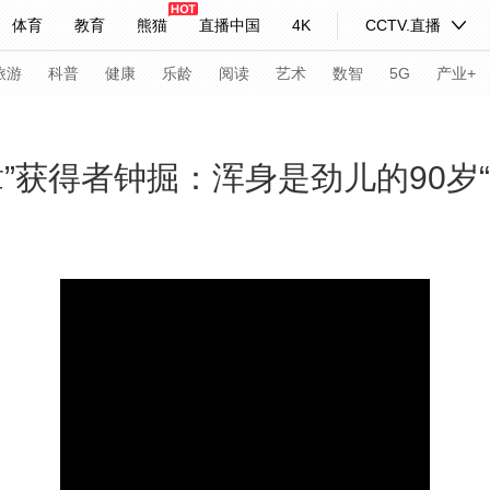
体育
教育
熊猫
直播中国
4K
CCTV.直播
式妙语
主持人
下载央视影音
热解读
天天学习
旅游
科普
健康
乐龄
阅读
艺术
数智
5G
产业+
纪录片网
国家大剧院
大型活动
”获得者钟掘：浑身是劲儿的90岁“
科技
法治
文娱
人物
公益
图片
习式妙语
央视快评
央视网评
光华锐评
锋面
频道
VR/AR
4K专区
全景新闻
请入列
人生第一次
人生第二次
年冬奥会
CBA
NBA
中超
国足
国际足球
网球
综
体育江湖
文化体育
冰雪道路
足球道路